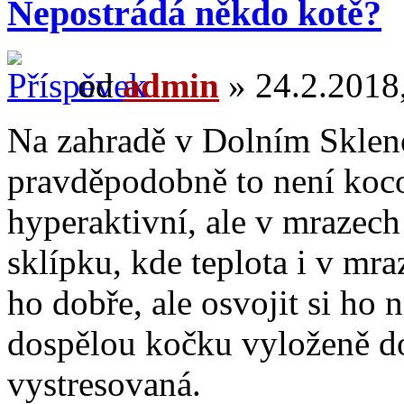
Nepostrádá někdo kotě?
od
admin
» 24.2.2018,
Na zahradě v Dolním Skleno
pravděpodobně to není koco
hyperaktivní, ale v mrazech
sklípku, kde teplota i v mr
ho dobře, ale osvojit si h
dospělou kočku vyloženě do
vystresovaná.