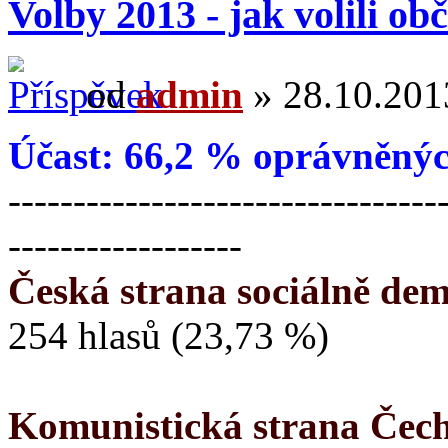
Volby 2013 - jak volili o
od
admin
» 28.10.2013
Účast: 66,2 % oprávněnýc
---------------------------------
------------------
Česká strana sociálně de
254 hlasů (23,73 %)
Komunistická strana Čec