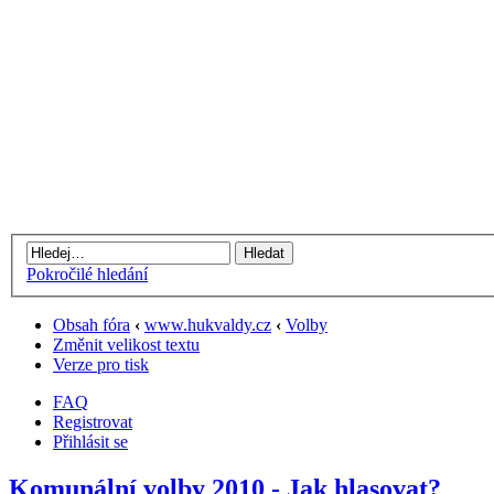
Pokročilé hledání
Obsah fóra
‹
www.hukvaldy.cz
‹
Volby
Změnit velikost textu
Verze pro tisk
FAQ
Registrovat
Přihlásit se
Komunální volby 2010 - Jak hlasovat?