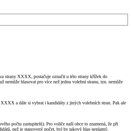
átku strany XXXX, postačuje označit u této strany křížek do
ž nemůže hlasovat pro více než jednu volební stranu, tzn. nemůže
 XXXX a dále si vybrat i kandidáty z jiných volebních stran. Pak ale
ového počtu zastupitelů). Pro voliče naší obce to znamená, že při
dátů, než je stanovený počet, byl by takový hlas neplatný.