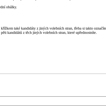
ední obálky.
 křížkem také kandidáty z jiných volebních stran, třeba si takto označ
ěti kandidátů z těch jiných volebních stran, které upřednostníte.