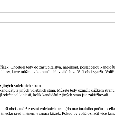
křížek. Chcete-li tedy do zastupitelstva, například, poslat celou kandid
lasy, které můžete v komunálních volbách ve Vaší obci využít. Volič u
 jiných volebních stran
kandidáty z jiných volebních stran. Můžete tedy označit křížkem stranu
 odečte tolik hlasů, kolik kandidátů z jiných stran jste zakřížkovali.
v naší obci - tudíž z osmi volebních stran (do maximálního počtu = celk
 rámečku před jménem vyznačí křížek. Pokud by volič označil více kandi