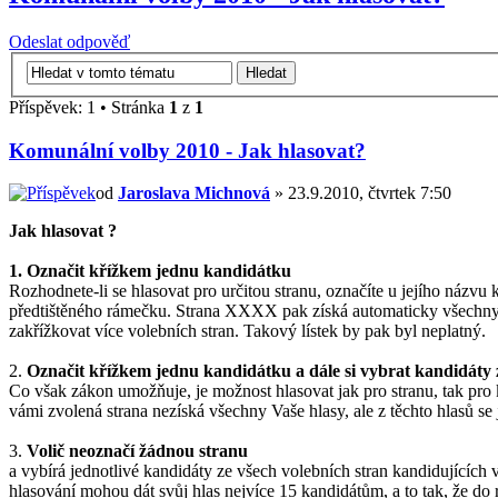
Odeslat odpověď
Příspěvek: 1 • Stránka
1
z
1
Komunální volby 2010 - Jak hlasovat?
od
Jaroslava Michnová
» 23.9.2010, čtvrtek 7:50
Jak hlasovat ?
1. Označit křížkem jednu kandidátku
Rozhodnete-li se hlasovat pro určitou stranu, označíte u jejího názvu 
předtištěného rámečku. Strana XXXX pak získá automaticky všechny h
zakřížkovat více volebních stran. Takový lístek by pak byl neplatný.
2.
Označit křížkem jednu kandidátku a dále si vybrat kandidáty z
Co však zákon umožňuje, je možnost hlasovat jak pro stranu, tak pro 
vámi zvolená strana nezíská všechny Vaše hlasy, ale z těchto hlasů se jí
3.
Volič neoznačí žádnou stranu
a vybírá jednotlivé kandidáty ze všech volebních stran kandidujících 
hlasování mohou dát svůj hlas nejvíce 15 kandidátům, a to tak, že do