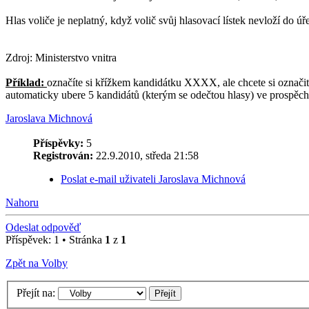
Hlas voliče je neplatný, když volič svůj hlasovací lístek nevloží do úř
Zdroj: Ministerstvo vnitra
Příklad:
označíte si křížkem kandidátku XXXX, ale chcete si označit
automaticky ubere 5 kandidátů (kterým se odečtou hlasy) ve prospěch p
Jaroslava Michnová
Příspěvky:
5
Registrován:
22.9.2010, středa 21:58
Poslat e-mail uživateli Jaroslava Michnová
Nahoru
Odeslat odpověď
Příspěvek: 1 • Stránka
1
z
1
Zpět na Volby
Přejít na: