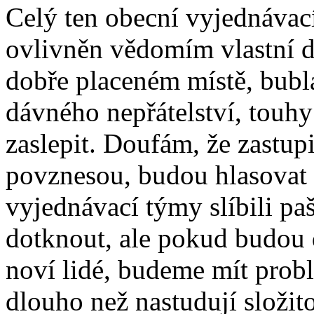
Celý ten obecní vyjednávac
ovlivněn vědomím vlastní dů
dobře placeném místě, bublá
dávného nepřátelství, touhy
zaslepit. Doufám, že zastup
povznesou, budou hlasovat 
vyjednávací týmy slíbili pa
dotknout, ale pokud budou 
noví lidé, budeme mít probl
dlouho než nastudují složito