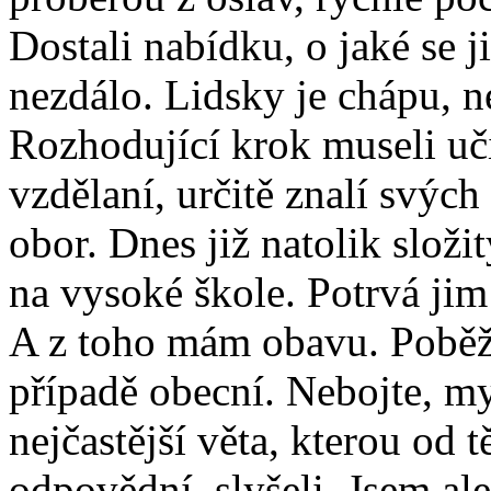
Dostali nabídku, o jaké se 
nezdálo. Lidsky je chápu, n
Rozhodující krok museli uč
vzdělaní, určitě znalí svých
obor. Dnes již natolik složi
na vysoké škole. Potrvá jim
A z toho mám obavu. Poběží
případě obecní. Nebojte, 
nejčastější věta, kterou od t
odpovědní, slyšeli. Jsem al