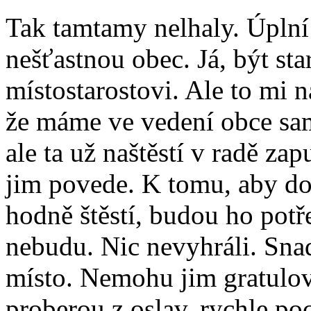
Tak tamtamy nelhaly. Úplní
nešťastnou obec. Já, být st
místostarostovi. Ale to mi n
že máme ve vedení obce sam
ale ta už naštěstí v radě za
jim povede. K tomu, aby dob
hodně štěstí, budou ho potř
nebudu. Nic nevyhráli. Sna
místo. Nemohu jim gratulovat
proberou z oslav, rychle po