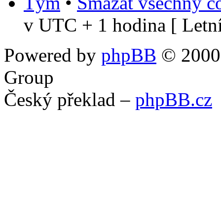
Tým
•
Smazat všechny co
v UTC + 1 hodina [ Letní
Powered by
phpBB
© 2000,
Group
Český překlad –
phpBB.cz