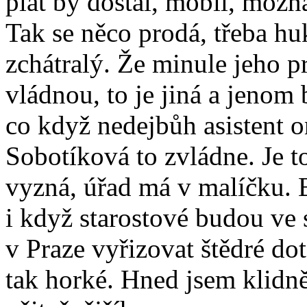
plat by dostal, mobil, možná
Tak se něco prodá, třeba hu
zchátralý. Že minule jeho p
vládnou, to je jiná a jenom
co když nedejbůh asistent 
Sobotíková to zvládne. Je to
vyzná, úřad má v malíčku. 
i když starostové budou ve 
v Praze vyřizovat štědré do
tak horké. Hned jsem klidně