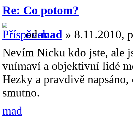
Re: Co potom?
od
mad
» 8.11.2010, p
Nevím Nicku kdo jste, ale j
vnímaví a objektivní lidé m
Hezky a pravdivě napsáno, c
smutno.
mad