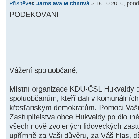
od
Jaroslava Michnová
» 18.10.2010, pond
PODĚKOVÁNÍ
Vážení spoluobčané,
Místní organizace KDU-ČSL Hukvaldy 
spoluobčanům, kteří dali v komunálních
křesťanským demokratům. Pomoci Vašic
Zastupitelstva obce Hukvaldy po dlouh
všech nově zvolených lidoveckých zastu
upřímně za Vaši důvěru, za Váš hlas, 