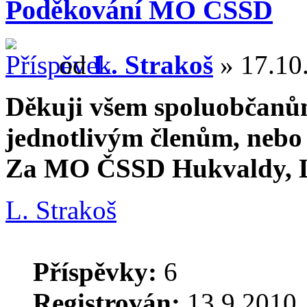
Poděkování MO ČSSD
od
L. Strakoš
» 17.10.
Děkuji všem spoluobčanům,
jednotlivým členům, nebo 
Za MO ČSSD Hukvaldy, L
L. Strakoš
Příspěvky:
6
Registrován:
13.9.2010,