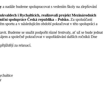
y
a nadále budeme spolupracovat s vedením školy na zlepšování
kvaldech i Rychalticích, realizovali projekt Mezinárodních
iční spolupráce Česká republika – Polsko.
Za spoluúčasti
ém sportu a v následujícím období pokračovat v této spolupráci a
avit. Budeme se snažit podpořit různé festivaly, ať už se bude jednat
 zájem a společně pokračovat v uspořádávání dalších ročníků Dne
řijíždějí za relaxací.
chaltice
y