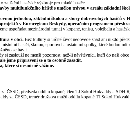
o zajištění hasičské výzbroje pro mladé hasiče.
vby multifunkčního hřiště s umělou trávou v areálu základní škol
ovnou jednotou, základní školou a sbory dobrovolných hasičů v Hu
roprojektů v Euroregionu Beskydy, operačním programem přeshran
me uspořádat mezinárodní turnaj v kopané, tenisu, volejbalu a hasičsk
tura v obci.
Bez kultury si určitě život nedovede snad ani nikdo předst
ístními hasiči, školou, sportovci a ostatními spolky, které budou mít
žněno se bavit.
si zaslouží ne menší pozornost, než-li návštěvníci, kteří do naší obce p
le jsme připraveni se o to osobně zasadit.
a, které si nesmírně vážíme.
y za ČSSD, předseda oddílu kopané, člen TJ Sokol Hukvaldy a SDH Ry
valdy za ČSSD, trenér družstva mužů oddílu kopané TJ Sokol Hukvald