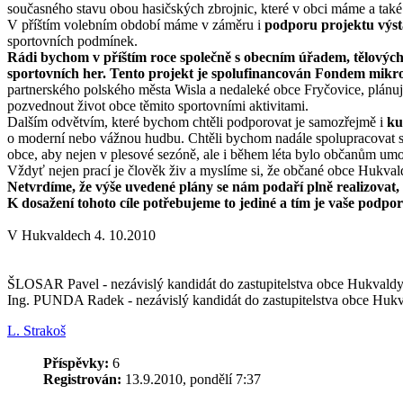
současného stavu obou hasičských zbrojnic, které v obci máme a také 
V příštím volebním období máme v záměru i
podporu projektu výsta
sportovních podmínek.
Rádi bychom v příštím roce společně s obecním úřadem, tělových
sportovních her. Tento projekt je spolufinancován Fondem mik
partnerského polského města Wisla a nedaleké obce Fryčovice, plánuje
pozvednout život obce těmito sportovními aktivitami.
Dalším odvětvím, které bychom chtěli podporovat je samozřejmě i
kul
o moderní nebo vážnou hudbu. Chtěli bychom nadále spolupracovat s m
obce, aby nejen v plesové sezóně, ale i během léta bylo občanům umo
Vždyť nejen prací je člověk živ a myslíme si, že občané obce Hukvaldy 
Netvrdíme, že výše uvedené plány se nám podaří plně realizovat, a
K dosažení tohoto cíle potřebujeme to jediné a tím je vaše podpor
V Hukvaldech 4. 10.2010
ŠLOSAR Pavel - nezávislý kandidát do zastupitelstva obce Hukvald
Ing. PUNDA Radek - nezávislý kandidát do zastupitelstva obce Huk
L. Strakoš
Příspěvky:
6
Registrován:
13.9.2010, pondělí 7:37