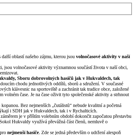
další oblastí našeho zájmu, kterou jsou
volnočasové aktivity v naší
, jsou volnočasové aktivity významnou součástí života v naší obci,
lemizovat.
Hukvaldy, Sboru dobrovolných hasičů jak v Hukvaldech, tak
 budoucím chodu jednotlivých oddílů, sborů a sdružení. V současné
vých klávesnic na sportoviště a zachránit tak tradice obce, založené
 volném čase. Je na čase oživit tyto společenské aktivity a strhnout
kopanou. Bez nejmenších „čutálistů“ nebude kvalitní a početná
ýkají i SDH jak v Hukvaldech, tak i v Rychalticích.
m záměrem je v příštím volebním období dokončit započatou přestavbu
J Sokol Hukvaldy využívá převážná část členů, nemluvě o
 pro
nejmenší hasiče
. Zde se jedná především o udržení alespoň