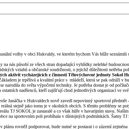
nální volby v obci Hukvaldy, ve kterém bychom Vás blíže seznámili s 
 na nás působí ze všech stran dopadající vyhlídky nelehké budoucnosti
idských vztahů a občanské soudržnosti, o jejichž důležitosti netřeba po
ých aktivit vycházejících z činnosti Tělovýchovné jednoty Sokol 
Základem je trpělivá a kvalitní práce s mládeží, která se pak odráží v
 narodila do světa výpočetní techniky. Je potřeba dostat je od počítačo
ostatních nadšenců, kteří zajišťují chod jednotlivých organizací ve svém
oše Janáčka v Hukvaldech nově zavedl nepovinný sportovní předmět - 
reálná stejně jako tomu je v okolních obcích. S těmito problémy se pot
areálu TJ SOKOL je zastaralé a co však hůře v havarijním stavu. Naší
e obce na sportovním poli probíhala v důstojných podmínkách. Šatny T
 v plánu rovněž podporovat, bude nutné se postarat i o zázemí zejména