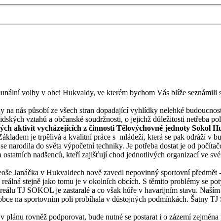
nální volby v obci Hukvaldy, ve kterém bychom Vás blíže seznámili s 
 na nás působí ze všech stran dopadající vyhlídky nelehké budoucnosti
idských vztahů a občanské soudržnosti, o jejichž důležitosti netřeba po
ých aktivit vycházejících z činnosti Tělovýchovné jednoty Sokol 
Základem je trpělivá a kvalitní práce s mládeží, která se pak odráží v
 narodila do světa výpočetní techniky. Je potřeba dostat je od počítačo
ostatních nadšenců, kteří zajišťují chod jednotlivých organizací ve svém
oše Janáčka v Hukvaldech nově zavedl nepovinný sportovní předmět - 
reálná stejně jako tomu je v okolních obcích. S těmito problémy se pot
areálu TJ SOKOL je zastaralé a co však hůře v havarijním stavu. Naší
e obce na sportovním poli probíhala v důstojných podmínkách. Šatny T
 v plánu rovněž podporovat, bude nutné se postarat i o zázemí zejména