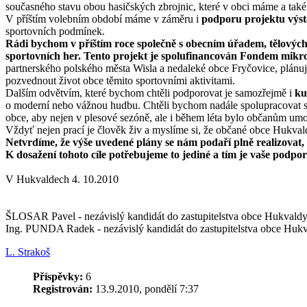
současného stavu obou hasičských zbrojnic, které v obci máme a také 
V příštím volebním období máme v záměru i
podporu projektu výsta
sportovních podmínek.
Rádi bychom v příštím roce společně s obecním úřadem, tělových
sportovních her. Tento projekt je spolufinancován Fondem mik
partnerského polského města Wisla a nedaleké obce Fryčovice, plánuje
pozvednout život obce těmito sportovními aktivitami.
Dalším odvětvím, které bychom chtěli podporovat je samozřejmě i
kul
o moderní nebo vážnou hudbu. Chtěli bychom nadále spolupracovat s m
obce, aby nejen v plesové sezóně, ale i během léta bylo občanům umo
Vždyť nejen prací je člověk živ a myslíme si, že občané obce Hukvaldy 
Netvrdíme, že výše uvedené plány se nám podaří plně realizovat, a
K dosažení tohoto cíle potřebujeme to jediné a tím je vaše podpor
V Hukvaldech 4. 10.2010
ŠLOSAR Pavel - nezávislý kandidát do zastupitelstva obce Hukvald
Ing. PUNDA Radek - nezávislý kandidát do zastupitelstva obce Huk
L. Strakoš
Příspěvky:
6
Registrován:
13.9.2010, pondělí 7:37