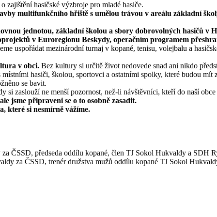
o zajištění hasičské výzbroje pro mladé hasiče.
vby multifunkčního hřiště s umělou trávou v areálu základní škol
ovnou jednotou, základní školou a sbory dobrovolných hasičů v Hu
roprojektů v Euroregionu Beskydy, operačním programem přeshran
me uspořádat mezinárodní turnaj v kopané, tenisu, volejbalu a hasičsk
tura v obci.
Bez kultury si určitě život nedovede snad ani nikdo předst
ístními hasiči, školou, sportovci a ostatními spolky, které budou mít
žněno se bavit.
si zaslouží ne menší pozornost, než-li návštěvníci, kteří do naší obce p
le jsme připraveni se o to osobně zasadit.
a, které si nesmírně vážíme.
y za ČSSD, předseda oddílu kopané, člen TJ Sokol Hukvaldy a SDH Ry
valdy za ČSSD, trenér družstva mužů oddílu kopané TJ Sokol Hukvald