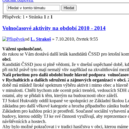
Příspěvek: 1 • Stránka
1
z
1
Volnočasové aktivity na období 2010 - 2014
od
L. Strakoš
» 7.10.2010, čtvrtek 9:55
Vážení spoluobčané,
do rukou se Vám dostává další leták kandidátů ČSSD pro letošní komu
obci
.
Kandidáti ČSSD jsou si plně vědomi, že v dnešní uspěchané době, kdy
při nichž právě tyto mají nemalý vliv například na zkvalitňování mezil
Naši prioritou pro další období bude hlavně podpora volnočasov
v Rychalticích a dalších sdružení a zájmových organizací v obci.
době má mládež široké spektrum výběru aktivit i mimo obec a hlavně se
v minulosti. Chtěli bychom zde ocenit práci trenérů, vedoucích SDH a 
ostatní, aby se přidali k těm, kterým na budoucnosti obce záleží.
TJ Sokol Hukvaldy oddíl kopané ve spolupráci ze Základní školou Le
základna pro další věkové kategorie a hrozba případného zániku bude 
Základem pro každou práci je prostředí. Současné sociální vybavení 
budovy, kterou oddíly TJ ke své činnosti využívají, aby reprezentac
návštěvnících a hostech.
Aby bylo možné pokračovat i v tradici hasičstva v obci, kterou máme