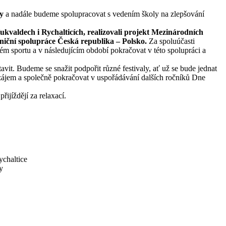
y
a nadále budeme spolupracovat s vedením školy na zlepšování
kvaldech i Rychalticích, realizovali projekt Mezinárodních
iční spolupráce Česká republika – Polsko.
Za spoluúčasti
ém sportu a v následujícím období pokračovat v této spolupráci a
avit. Budeme se snažit podpořit různé festivaly, ať už se bude jednat
 zájem a společně pokračovat v uspořádávání dalších ročníků Dne
řijíždějí za relaxací.
chaltice
y