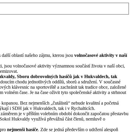
další oblastí našeho zájmu, kterou jsou
volnočasové aktivity v naší
, jsou volnočasové aktivity významnou součástí života v naší obci,
lemizovat.
Hukvaldy, Sboru dobrovolných hasičů jak v Hukvaldech, tak
 budoucím chodu jednotlivých oddílů, sborů a sdružení. V současné
vých klávesnic na sportoviště a zachránit tak tradice obce, založené
 volném čase. Je na čase oživit tyto společenské aktivity a strhnout
kopanou. Bez nejmenších „čutálistů“ nebude kvalitní a početná
ýkají i SDH jak v Hukvaldech, tak i v Rychalticích.
m záměrem je v příštím volebním období dokončit započatou přestavbu
J Sokol Hukvaldy využívá převážná část členů, nemluvě o
 pro
nejmenší hasiče
. Zde se jedná především o udržení alespoň