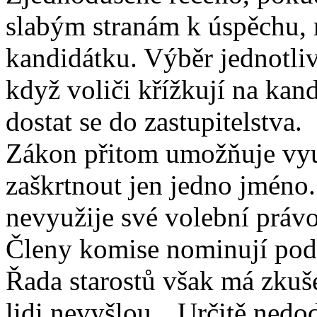
slabým stranám k úspěchu, 
kandidátku. Výběr jednotli
když voliči křížkují na kan
dostat se do zastupitelstva.
Zákon přitom umožňuje využ
zaškrtnout jen jedno jméno.
nevyužije své volební právo
Členy komise nominují podl
Řada starostů však má zkuše
lidi nevyšlou. „Určitě nedo