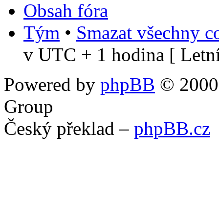
Obsah fóra
Tým
•
Smazat všechny co
v UTC + 1 hodina [ Letní
Powered by
phpBB
© 2000,
Group
Český překlad –
phpBB.cz