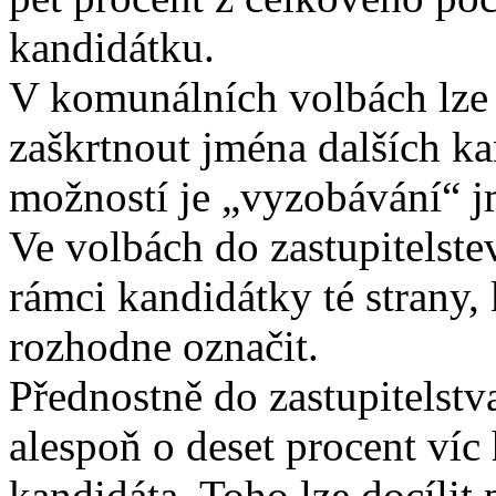
kandidátku.
V komunálních volbách lze 
zaškrtnout jména dalších kan
možností je „vyzobávání“ j
Ve volbách do zastupitelst
rámci kandidátky té strany,
rozhodne označit.
Přednostně do zastupitelstv
alespoň o deset procent víc
kandidáta. Toho lze docílit