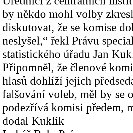
Úředníci z centrálních instit
by někdo mohl volby zkresl
diskutovat, že se komise do
neslyšel,“ řekl Právu speci
statistického úřadu Jan Kuk
Připomněl, že členové komis
hlasů dohlíží jejich předse
falšování voleb, měl by se 
podezřívá komisi předem, m
dodal Kuklík