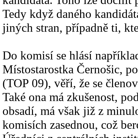
Tedy když daného kandidáta
jiných stran, případně ti, k
Do komisí se hlásí napříkla
Místostarostka Černošic, p
(TOP 09), věří, že se členo
Také ona má zkušenost, pod
obsadí, má však již z minulo
komisích zasednou, což ber