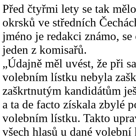
Před čtyřmi lety se tak měl
okrsků ve středních Čechách
jméno je redakci známo, se 
jeden z komisařů.
„Údajně měl uvést, že při s
volebním lístku nebyla zašk
zaškrtnutým kandidátům ješt
a ta de facto získala zbylé
volebním lístku. Takto upra
všech hlasů u dané volební 