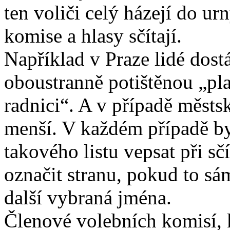
ten voliči celý házejí do ur
komise a hlasy sčítají.
Například v Praze lidé dos
oboustranně potištěnou „pl
radnici“. A v případě městsk
menší. V každém případě by
takového listu vepsat při sč
označit stranu, pokud to sá
další vybraná jména.
Členové volebních komisí, k