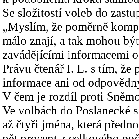
Se složitostí voleb do zastup
„Myslím, že poměrně kompl
málo znají, a tak mohou bý
zavádějícími informacemi o
Právu čtenář I. L. s tím, že
informace ani od odpovědn
V čem je rozdíl proti Sněm
Ve volbách do Poslanecké 
až čtyři jména, která předno
pět procent z celkového po