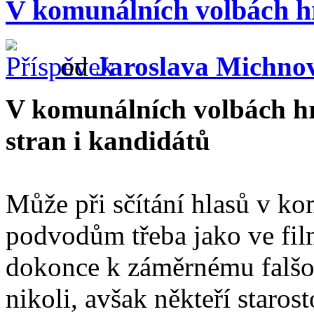
V komunálních volbách h
od
Jaroslava Michno
V komunálních volbách h
stran i kandidátů
Může při sčítání hlasů v k
podvodům třeba jako ve film
dokonce k záměrnému falšo
nikoli, avšak někteří starost