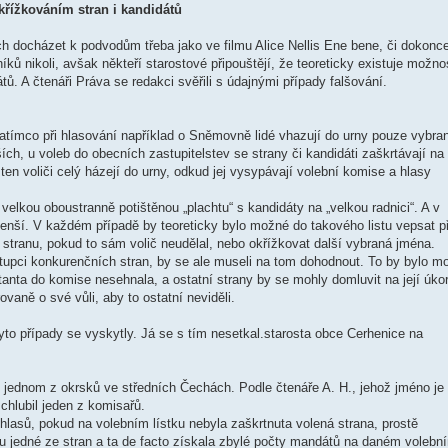
řížkováním stran i kandidátů
h docházet k podvodům třeba jako ve filmu Alice Nellis Ene bene, či dokonc
ů nikoli, avšak někteří starostové připouštějí, že teoreticky existuje možno
. A čtenáři Práva se redakci svěřili s údajnými případy falšování.
Zatímco při hlasování například o Sněmovně lidé vhazují do urny pouze vybra
ších, u voleb do obecních zastupitelstev se strany či kandidáti zaškrtávají na
ten voliči celý házejí do urny, odkud jej vysypávají volební komise a hlasy
velkou oboustranně potištěnou „plachtu“ s kandidáty na „velkou radnici“. A v
menší. V každém případě by teoreticky bylo možné do takového listu vepsat př
t stranu, pokud to sám volič neudělal, nebo okřížkovat další vybraná jména.
tupci konkurenčních stran, by se ale museli na tom dohodnout. To by bylo m
tanta do komise nesehnala, a ostatní strany by se mohly domluvit na její úkor
vaně o své vůli, aby to ostatní neviděli.
to případy se vyskytly. Já se s tím nesetkal.starosta obce Cerhenice na
 v jednom z okrsků ve středních Čechách. Podle čtenáře A. H., jehož jméno je
chlubil jeden z komisařů.
hlasů, pokud na volebním lístku nebyla zaškrtnuta volená strana, prostě
 u jedné ze stran a ta de facto získala zbylé počty mandátů na daném volebn