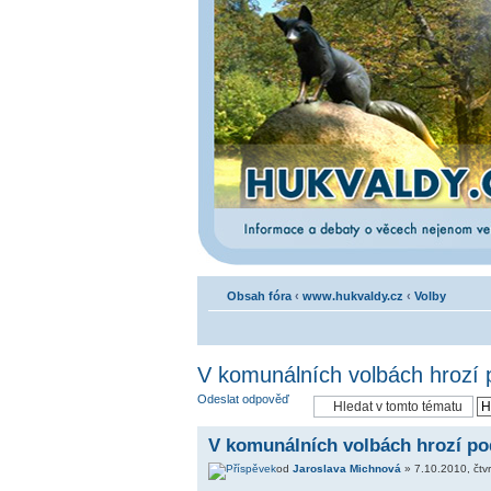
Obsah fóra
‹
www.hukvaldy.cz
‹
Volby
V komunálních volbách hrozí
Odeslat odpověď
V komunálních volbách hrozí p
od
Jaroslava Michnová
» 7.10.2010, čtvr