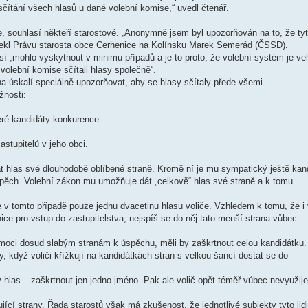
sčítání všech hlasů u dané volební komise,“ uvedl čtenář.
e, souhlasí někteří starostové. „Anonymně jsem byl upozorňován na to, že ty
“ řekl Právu starosta obce Cerhenice na Kolínsku Marek Semerád (ČSSD).
sí „mohlo vyskytnout v minimu případů a je to proto, že volební systém je ve
 volební komise sčítali hlasy společně“.
na úskalí speciálně upozorňovat, aby se hlasy sčítaly přede všemi.
žnosti:
eré kandidáty konkurence
astupitelů v jeho obci.
:
dát hlas své dlouhodobě oblíbené straně. Kromě ní je mu sympatický ještě kan
spěch. Volební zákon mu umožňuje dát „celkově“ hlas své straně a k tomu
 v tomto případě pouze jednu dvacetinu hlasu voliče. Vzhledem k tomu, že i 
ice pro vstup do zastupitelstva, nejspíš se do něj tato menší strana vůbec
omoci dosud slabým stranám k úspěchu, měli by zaškrtnout celou kandidátku.
, když voliči křížkují na kandidátkách stran s velkou šancí dostat se do
 hlas – zaškrtnout jen jedno jméno. Pak ale volič opět téměř vůbec nevyužij
ící strany. Řada starostů však má zkušenost, že jednotlivé subjekty tyto lidi