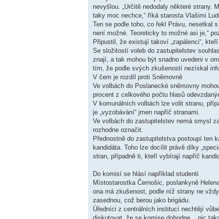
nevyšlou. „Určitě nedodaly některé strany.
taky moc nechce,“ říká starosta Vlašimi Ludě
Ten se podle toho, co řekl Právu, nesetkal
není možné. Teoreticky to možné asi je,“ p
Připustil, že existují takoví „zapálenci“, kt
Se složitostí voleb do zastupitelstev souhl
znají, a tak mohou být snadno uvedeni v omy
tím, že podle svých zkušeností nezískal in
V čem je rozdíl proti Sněmovně
Ve volbách do Poslanecké sněmovny mohou lid
procent z celkového počtu hlasů odevzdaný
V komunálních volbách lze volit stranu, pří
je „vyzobávání“ jmen napříč stranami.
Ve volbách do zastupitelstev nemá smysl zaš
rozhodne označit.
Přednostně do zastupitelstva postoupí ten k
kandidáta. Toho lze docílit právě díky „spec
stran, případně ti, kteří vybírají napříč kand
Do komisí se hlásí například studenti
Místostarostka Černošic, poslankyně Helena
ona má zkušenost, podle níž strany ne vždy 
zasednou, což berou jako brigádu.
Úředníci z centrálních institucí nechtějí vůb
diskutovat, že se komise dohodne... nic tak