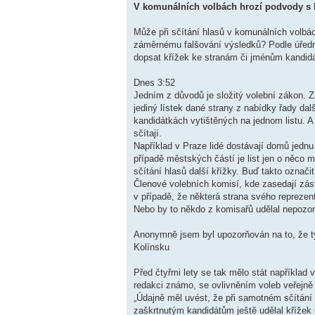
V komunálních volbách hrozí podvody s k
Může při sčítání hlasů v komunálních volbác
záměrnému falšování výsledků? Podle úředník
dopsat křížek ke stranám či jménům kandidátů
Dnes 3:52
Jedním z důvodů je složitý volební zákon. 
jediný lístek dané strany z nabídky řady dal
kandidátkách vytištěných na jednom listu. A 
sčítají.
Například v Praze lidé dostávají domů jednu 
případě městských částí je list jen o něco 
sčítání hlasů další křížky. Buď takto označi
Členové volebních komisí, kde zasedají zás
v případě, že některá strana svého reprezen
Nebo by to někdo z komisařů udělal nepozoro
Anonymně jsem byl upozorňován na to, že ty
Kolínsku
Před čtyřmi lety se tak mělo stát například
redakci známo, se ovlivněním voleb veřejně 
„Údajně měl uvést, že při samotném sčítání 
zaškrtnutým kandidátům ještě udělal křížek