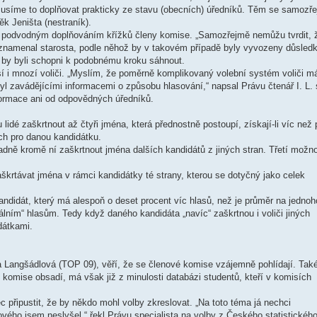
 Musíme to doplňovat prakticky ze stavu (obecních) úředníků. Těm se samozř
k Jeništa (nestraník).
 s podvodným doplňováním křížků členy komise. „Samozřejmě nemůžu tvrdit, 
oznamenal starosta, podle něhož by v takovém případě byly vyvozeny důsledk
eří by byli schopni k podobnému kroku sáhnout.
así i mnozí voliči. „Myslím, že poměrně komplikovaný volební systém voliči m
l zavádějícími informacemi o způsobu hlasování,“ napsal Právu čtenář I. L. 
formace ani od odpovědných úředníků.
é zaškrtnout až čtyři jména, která přednostně postoupí, získají-li víc než 
ch pro danou kandidátku.
padně kromě ní zaškrtnout jména dalších kandidátů z jiných stran. Třetí možno
krtávat jména v rámci kandidátky té strany, kterou se dotyčný jako celek
andidát, který má alespoň o deset procent víc hlasů, než je průměr na jednoh
iálním“ hlasům. Tedy když daného kandidáta „navíc“ zaškrtnou i voliči jiných
idátkami.
 Langšádlová (TOP 09), věří, že se členové komise vzájemně pohlídají. Tak
komise obsadí, má však již z minulosti databázi studentů, kteří v komisích
ec připustit, že by někdo mohl volby zkreslovat. „Na toto téma já nechci
ového jsem neslyšel,“ řekl Právu specialista na volby z Českého statistickéh