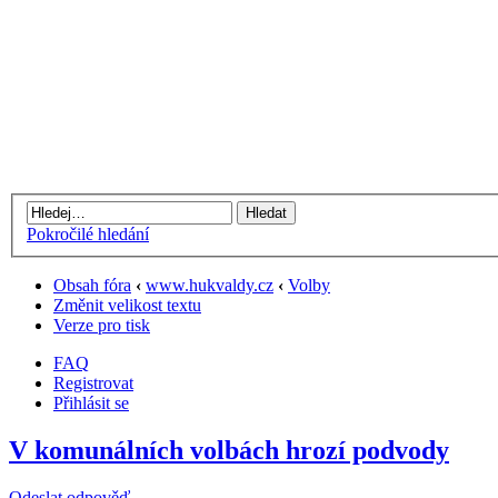
Pokročilé hledání
Obsah fóra
‹
www.hukvaldy.cz
‹
Volby
Změnit velikost textu
Verze pro tisk
FAQ
Registrovat
Přihlásit se
V komunálních volbách hrozí podvody
Odeslat odpověď