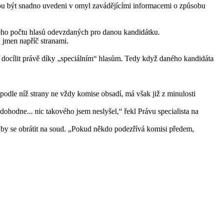
ohou být snadno uvedeni v omyl zavádějícími informacemi o způsobu
ového počtu hlasů odevzdaných pro danou kandidátku.
 jmen napříč stranami.
ze docílit právě díky „speciálním“ hlasům. Tedy když daného kandidáta
odle níž strany ne vždy komise obsadí, má však již z minulosti
 dohodne... nic takového jsem neslyšel,“ řekl Právu specialista na
l by se obrátit na soud. „Pokud někdo podezřívá komisi předem,