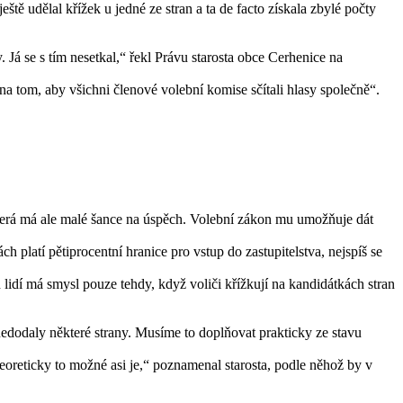
tě udělal křížek u jedné ze stran a ta de facto získala zbylé počty
 Já se s tím nesetkal,“ řekl Právu starosta obce Cerhenice na
na tom, aby všichni členové volební komise sčítali hlasy společně“.
 která má ale malé šance na úspěch. Volební zákon mu umožňuje dát
platí pětiprocentní hranice pro vstup do zastupitelstva, nejspíš se
idí má smysl pouze tehdy, když voliči křížkují na kandidátkách stran
.
nedodaly některé strany. Musíme to doplňovat prakticky ze stavu
oreticky to možné asi je,“ poznamenal starosta, podle něhož by v