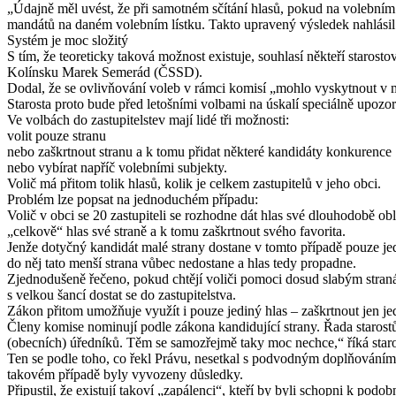
„Údajně měl uvést, že při samotném sčítání hlasů, pokud na volebním lí
mandátů na daném volebním lístku. Takto upravený výsledek nahlásil 
Systém je moc složitý
S tím, že teoreticky taková možnost existuje, souhlasí někteří starost
Kolínsku Marek Semerád (ČSSD).
Dodal, že se ovlivňování voleb v rámci komisí „mohlo vyskytnout v min
Starosta proto bude před letošními volbami na úskalí speciálně upozor
Ve volbách do zastupitelstev mají lidé tři možnosti:
volit pouze stranu
nebo zaškrtnout stranu a k tomu přidat některé kandidáty konkurence
nebo vybírat napříč volebními subjekty.
Volič má přitom tolik hlasů, kolik je celkem zastupitelů v jeho obci.
Problém lze popsat na jednoduchém případu:
Volič v obci se 20 zastupiteli se rozhodne dát hlas své dlouhodobě o
„celkově“ hlas své straně a k tomu zaškrtnout svého favorita.
Jenže dotyčný kandidát malé strany dostane v tomto případě pouze jedn
do něj tato menší strana vůbec nedostane a hlas tedy propadne.
Zjednodušeně řečeno, pokud chtějí voliči pomoci dosud slabým straná
s velkou šancí dostat se do zastupitelstva.
Zákon přitom umožňuje využít i pouze jediný hlas – zaškrtnout jen je
Členy komise nominují podle zákona kandidující strany. Řada starostů
(obecních) úředníků. Těm se samozřejmě taky moc nechce,“ říká staros
Ten se podle toho, co řekl Právu, nesetkal s podvodným doplňováním 
takovém případě byly vyvozeny důsledky.
Připustil, že existují takoví „zapálenci“, kteří by byli schopni k pod