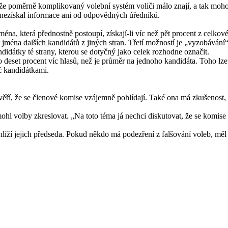
lím, že poměrně komplikovaný volební systém voliči málo znají, a tak m
tí nezískal informace ani od odpovědných úředníků.
éna, která přednostně postoupí, získají-li víc než pět procent z celk
 jména dalších kandidátů z jiných stran. Třetí možností je „vyzobávání“
didátky té strany, kterou se dotyčný jako celek rozhodne označit.
 o deset procent víc hlasů, než je průměr na jednoho kandidáta. Toho l
íč kandidátkami.
ří, že se členové komise vzájemně pohlídají. Také ona má zkušenost, p
 mohl volby zkreslovat. „Na toto téma já nechci diskutovat, že se komise
ohlíží jejich předseda. Pokud někdo má podezření z falšování voleb, mě