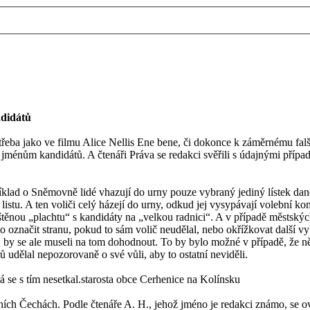
ndidátů
eba jako ve filmu Alice Nellis Ene bene, či dokonce k záměrnému falšo
i jménům kandidátů. A čtenáři Práva se redakci svěřili s údajnými případ
íklad o Sněmovně lidé vhazují do urny pouze vybraný jediný lístek dané
istu. A ten voliči celý házejí do urny, odkud jej vysypávají volební komi
těnou „plachtu“ s kandidáty na „velkou radnici“. A v případě městských 
to označit stranu, pokud to sám volič neudělal, nebo okřížkovat další v
 by se ale museli na tom dohodnout. To by bylo možné v případě, že ně
 udělal nepozorovaně o své vůli, aby to ostatní neviděli.
 se s tím nesetkal.starosta obce Cerhenice na Kolínsku
dních Čechách. Podle čtenáře A. H., jehož jméno je redakci známo, se o