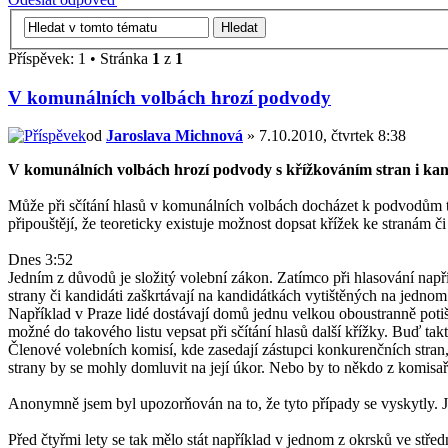
Příspěvek: 1 • Stránka
1
z
1
V komunálních volbách hrozí podvody
od
Jaroslava Michnová
» 7.10.2010, čtvrtek 8:38
V komunálních volbách hrozí podvody s křížkováním stran i ka
Může při sčítání hlasů v komunálních volbách docházet k podvodům tř
připouštějí, že teoreticky existuje možnost dopsat křížek ke stranám č
Dnes 3:52
Jedním z důvodů je složitý volební zákon. Zatímco při hlasování např
strany či kandidáti zaškrtávají na kandidátkách vytištěných na jednom l
Například v Praze lidé dostávají domů jednu velkou oboustranně potiš
možné do takového listu vepsat při sčítání hlasů další křížky. Buď tak
Členové volebních komisí, kde zasedají zástupci konkurenčních stran,
strany by se mohly domluvit na její úkor. Nebo by to někdo z komisařů
Anonymně jsem byl upozorňován na to, že tyto případy se vyskytly. Já
Před čtyřmi lety se tak mělo stát například v jednom z okrsků ve stře