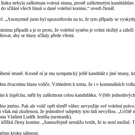
stku nebyla zaškrtnuta volená strana, prostě zaškrtnutým kandidátům ješ
do sčítání všech hlasů u dané volební komise,“ uvedl čtenář.
ové. „Anonymně jsem byl upozorňován na to, že tyto případy se vyskytly.
imu případů a je to proto, že volební systém je velmi složitý a záleží 
ňovat, aby se hlasy sčítaly přede všemi.
blíbené straně. Kromě ní je mu sympatický ještě kandidát z jiné strany,
u dvacetinu hlasu voliče. Vzhledem k tomu, že i v komunálních volbách 
m k úspěchu, měli by zaškrtnout celou kandidátku. Výběr jednotlivých l
dno jméno. Pak ale volič opět téměř vůbec nevyužije své volební právo
 však má zkušenost, že jednotlivé subjekty tyto lidi nevyšlou. „Určitě 
ta Vlašimi Luděk Jeništa (nestraník).
křížků členy komise. „Samozřejmě nemůžu tvrdit, že to není možné. Te
obnému kroku sáhnout.