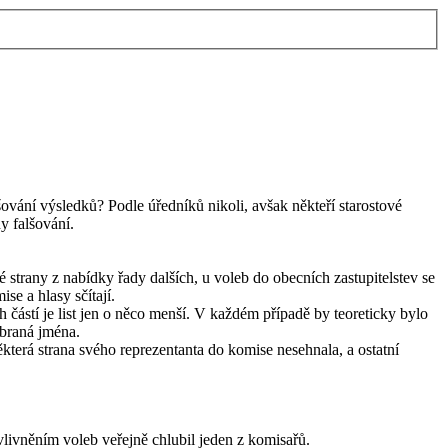
vání výsledků? Podle úředníků nikoli, avšak někteří starostové
y falšování.
 strany z nabídky řady dalších, u voleb do obecních zastupitelstev se
se a hlasy sčítají.
částí je list jen o něco menší. V každém případě by teoreticky bylo
ybraná jména.
která strana svého reprezentanta do komise nesehnala, a ostatní
vlivněním voleb veřejně chlubil jeden z komisařů.