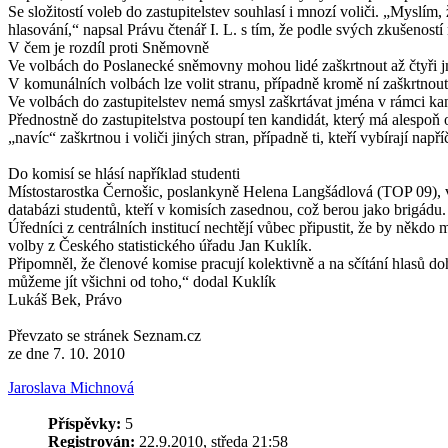
Se složitostí voleb do zastupitelstev souhlasí i mnozí voliči. „Mys
hlasování,“ napsal Právu čtenář I. L. s tím, že podle svých zkušenos
V čem je rozdíl proti Sněmovně
Ve volbách do Poslanecké sněmovny mohou lidé zaškrtnout až čtyři jm
V komunálních volbách lze volit stranu, případně kromě ní zaškrtnout
Ve volbách do zastupitelstev nemá smysl zaškrtávat jména v rámci kan
Přednostně do zastupitelstva postoupí ten kandidát, který má alespoň
„navíc“ zaškrtnou i voliči jiných stran, případně ti, kteří vybírají např
Do komisí se hlásí například studenti
Místostarostka Černošic, poslankyně Helena Langšádlová (TOP 09), vě
databázi studentů, kteří v komisích zasednou, což berou jako brigádu.
Úředníci z centrálních institucí nechtějí vůbec připustit, že by někdo
volby z Českého statistického úřadu Jan Kuklík.
Připomněl, že členové komise pracují kolektivně a na sčítání hlasů d
můžeme jít všichni od toho,“ dodal Kuklík
Lukáš Bek, Právo
Převzato se stránek Seznam.cz
ze dne 7. 10. 2010
Jaroslava Michnová
Příspěvky:
5
Registrován:
22.9.2010, středa 21:58