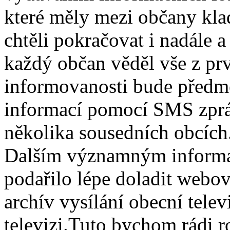
které měly mezi občany kl
chtěli pokračovat i nadále a
každý občan věděl vše z prv
informovanosti bude předm
informací pomocí SMS zpráv,
několika sousedních obcích
Dalším významným informač
podařilo lépe doladit webov
archív vysílání obecní telev
televizi.Tuto bychom rádi r