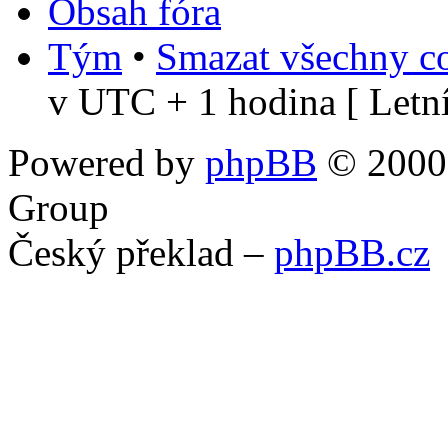
Obsah fóra
Tým
•
Smazat všechny co
v UTC + 1 hodina [ Letní
Powered by
phpBB
© 2000,
Group
Český překlad –
phpBB.cz