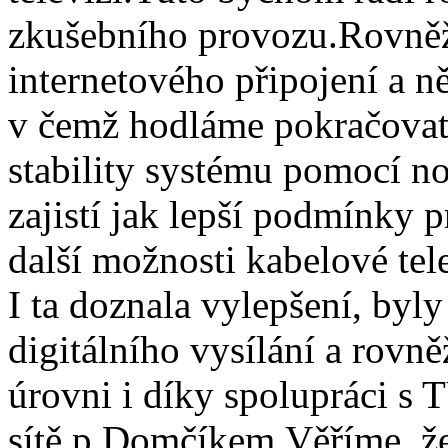
zkušebního provozu.Rovněž 
internetového připojení a ně
v čemž hodláme pokračovat i
stability systému pomocí n
zajistí jak lepší podmínky p
další možnosti kabelové tel
I ta doznala vylepšení, byl
digitálního vysílání a rovn
úrovni i díky spolupráci s
sítě p.Domčíkem.Věříme, že