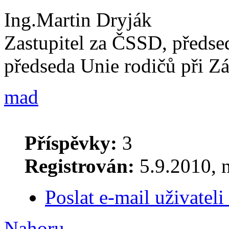
Ing.Martin Dryják
Zastupitel za ČSSD, předse
předseda Unie rodičů při Z
mad
Příspěvky:
3
Registrován:
5.9.2010, 
Poslat e-mail uživatel
Nahoru