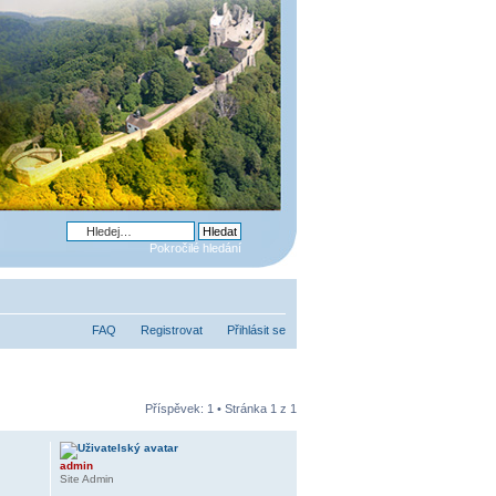
Pokročilé hledání
FAQ
Registrovat
Přihlásit se
Příspěvek: 1 • Stránka
1
z
1
admin
Site Admin