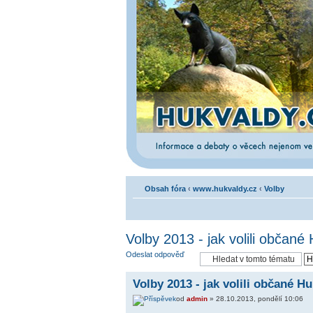
Obsah fóra
‹
www.hukvaldy.cz
‹
Volby
Volby 2013 - jak volili občané
Odeslat odpověď
Volby 2013 - jak volili občané H
od
admin
» 28.10.2013, pondělí 10:06