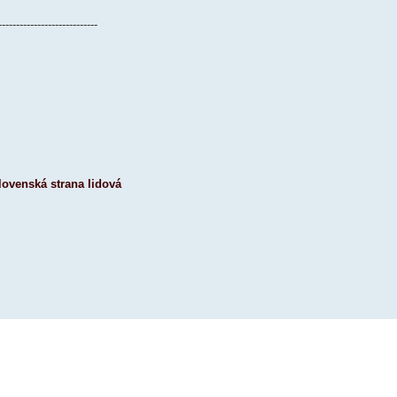
----------------------------
lovenská strana lidová