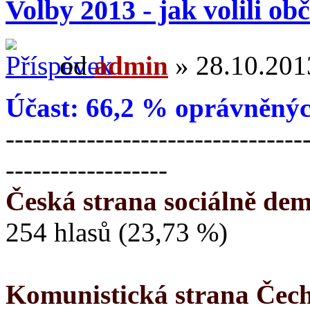
Volby 2013 - jak volili o
od
admin
» 28.10.2013
Účast: 66,2 % oprávněnýc
---------------------------------
------------------
Česká strana sociálně de
254 hlasů (23,73 %)
Komunistická strana Čec