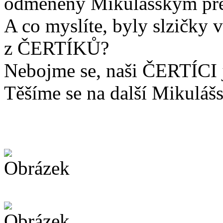
odměněny Mikulášským př
A co myslíte, byly slzičky v
z ČERTÍKŮ?
Nebojme se, naši ČERTÍCI j
Těšíme se na další Mikulášs