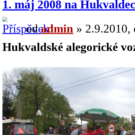
1. máj 2008 na Hukvalde
od
admin
» 2.9.2010, 
Hukvaldské alegorické vo