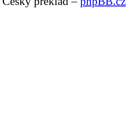
Český překlad –
phpBB.cz