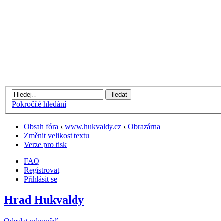
Pokročilé hledání
Obsah fóra
‹
www.hukvaldy.cz
‹
Obrazárna
Změnit velikost textu
Verze pro tisk
FAQ
Registrovat
Přihlásit se
Hrad Hukvaldy
Odeslat odpověď