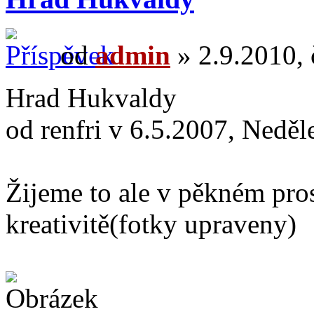
od
admin
» 2.9.2010, 
Hrad Hukvaldy
od renfri v 6.5.2007, Neděl
Žijeme to ale v pěkném pros
kreativitě(fotky upraveny)