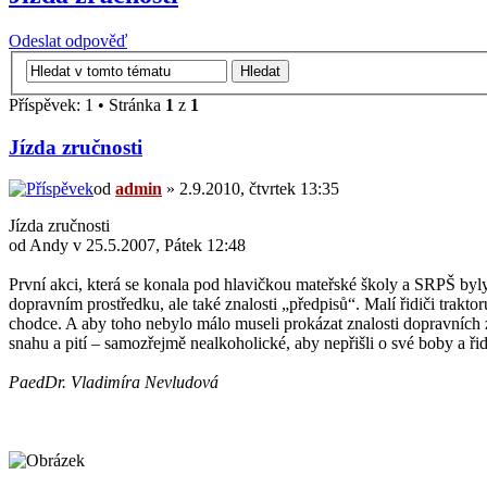
Odeslat odpověď
Příspěvek: 1 • Stránka
1
z
1
Jízda zručnosti
od
admin
» 2.9.2010, čtvrtek 13:35
Jízda zručnosti
od Andy v 25.5.2007, Pátek 12:48
První akci, která se konala pod hlavičkou mateřské školy a SRPŠ byly j
dopravním prostředku, ale také znalosti „předpisů“. Malí řidiči trakto
chodce. A aby toho nebylo málo museli prokázat znalosti dopravních z
snahu a pití – samozřejmě nealkoholické, aby nepřišli o své boby a ř
PaedDr. Vladimíra Nevludová