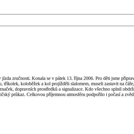
ízda zručnosti. Konala se v pátek 13. října 2006. Pro děti jsme připrav
ru, tříkolek, koloběžek a kol projížděli slalomem, museli zastavit na čá
naček, dopravních prostředků a signalizace. Kdo všechno splnil obdrže
idičský průkaz. Celkovou příjemnou atmosféru podpořilo i počasí a zvěd