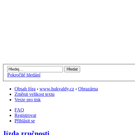
Pokročilé hledání
Obsah fóra
‹
www.hukvaldy.cz
‹
Obrazárna
Změnit velikost textu
Verze pro tisk
FAQ
Registrovat
Přihlásit se
Jízda zručnosti