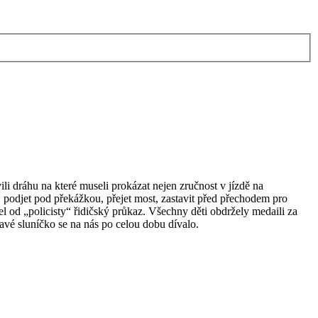
ili dráhu na které museli prokázat nejen zručnost v jízdě na
ře, podjet pod překážkou, přejet most, zastavit před přechodem pro
l od „policisty“ řidičský průkaz. Všechny děti obdržely medaili za
avé sluníčko se na nás po celou dobu dívalo.