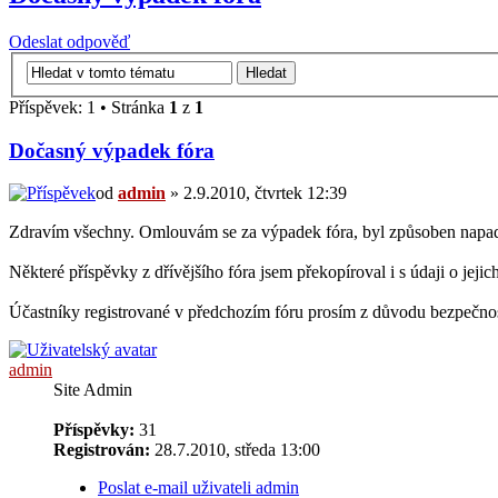
Odeslat odpověď
Příspěvek: 1 • Stránka
1
z
1
Dočasný výpadek fóra
od
admin
» 2.9.2010, čtvrtek 12:39
Zdravím všechny. Omlouvám se za výpadek fóra, byl způsoben napaden
Některé příspěvky z dřívějšího fóra jsem překopíroval i s údaji o jejic
Účastníky registrované v předchozím fóru prosím z důvodu bezpečnost
admin
Site Admin
Příspěvky:
31
Registrován:
28.7.2010, středa 13:00
Poslat e-mail uživateli admin