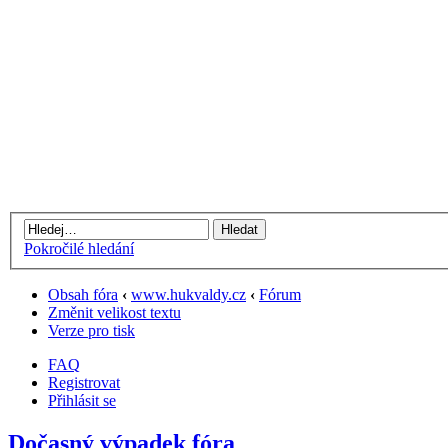
Pokročilé hledání
Obsah fóra
‹
www.hukvaldy.cz
‹
Fórum
Změnit velikost textu
Verze pro tisk
FAQ
Registrovat
Přihlásit se
Dočasný výpadek fóra