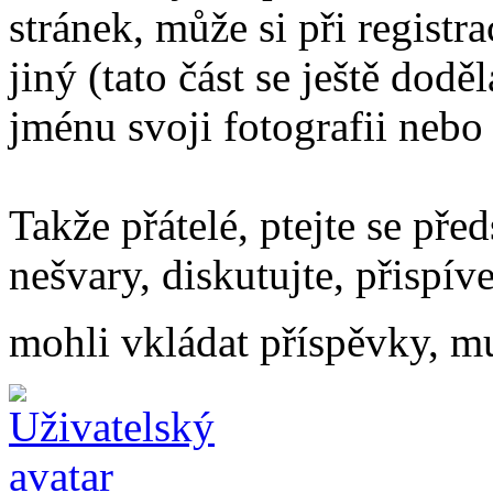
stránek, může si při regist
jiný (tato část se ještě dodě
jménu svoji fotografii nebo
Takže přátelé, ptejte se pře
nešvary, diskutujte, přispív
mohli vkládat příspěvky, mu