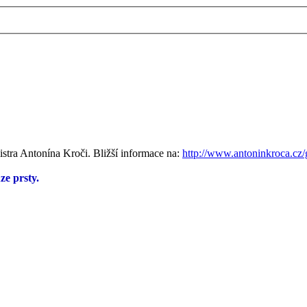
mistra Antonína Kroči. Bližší informace na:
http://www.antoninkroca.cz/g
ze prsty.