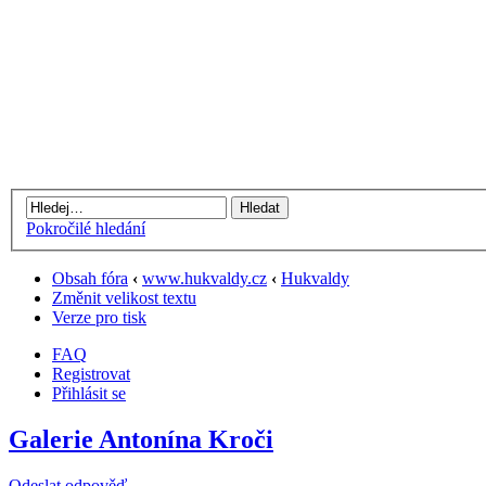
Pokročilé hledání
Obsah fóra
‹
www.hukvaldy.cz
‹
Hukvaldy
Změnit velikost textu
Verze pro tisk
FAQ
Registrovat
Přihlásit se
Galerie Antonína Kroči
Odeslat odpověď