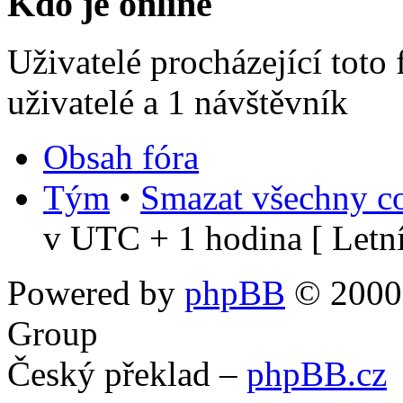
Kdo je online
Uživatelé procházející toto
uživatelé a 1 návštěvník
Obsah fóra
Tým
•
Smazat všechny co
v UTC + 1 hodina [ Letní
Powered by
phpBB
© 2000,
Group
Český překlad –
phpBB.cz