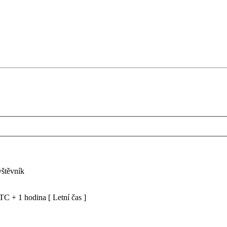
vštěvník
C + 1 hodina [ Letní čas ]