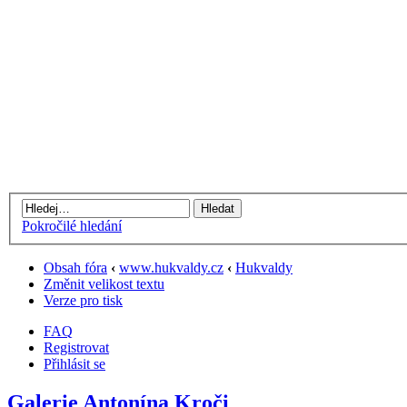
Pokročilé hledání
Obsah fóra
‹
www.hukvaldy.cz
‹
Hukvaldy
Změnit velikost textu
Verze pro tisk
FAQ
Registrovat
Přihlásit se
Galerie Antonína Kroči