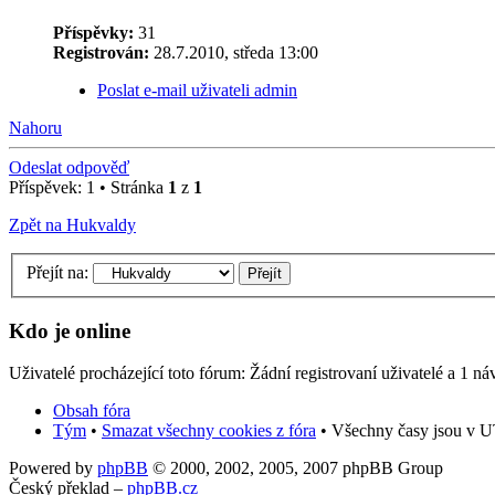
Příspěvky:
31
Registrován:
28.7.2010, středa 13:00
Poslat e-mail uživateli admin
Nahoru
Odeslat odpověď
Příspěvek: 1 • Stránka
1
z
1
Zpět na Hukvaldy
Přejít na:
Kdo je online
Uživatelé procházející toto fórum: Žádní registrovaní uživatelé a 1 ná
Obsah fóra
Tým
•
Smazat všechny cookies z fóra
• Všechny časy jsou v UT
Powered by
phpBB
© 2000, 2002, 2005, 2007 phpBB Group
Český překlad –
phpBB.cz