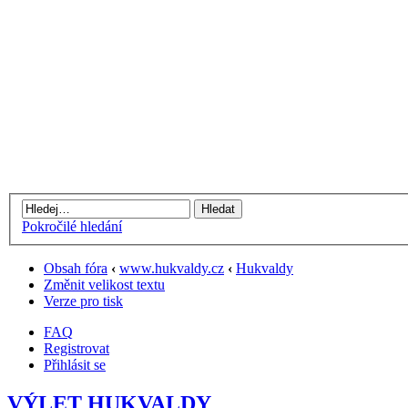
Pokročilé hledání
Obsah fóra
‹
www.hukvaldy.cz
‹
Hukvaldy
Změnit velikost textu
Verze pro tisk
FAQ
Registrovat
Přihlásit se
VÝLET HUKVALDY