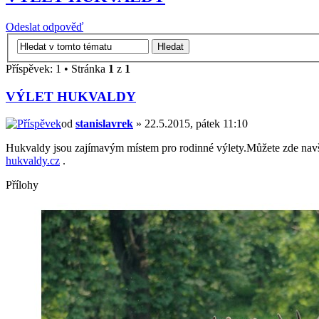
Odeslat odpověď
Příspěvek: 1 • Stránka
1
z
1
VÝLET HUKVALDY
od
stanislavrek
» 22.5.2015, pátek 11:10
Hukvaldy jsou zajímavým místem pro rodinné výlety.Můžete zde navš
hukvaldy.cz
.
Přílohy