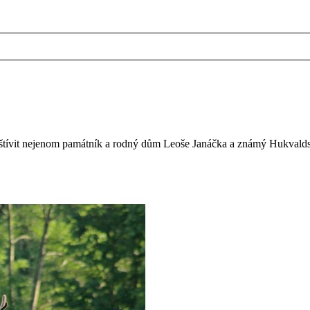
tívit nejenom památník a rodný dům Leoše Janáčka a známý Hukvaldský