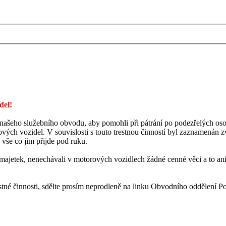
del!
 našeho služebního obvodu, aby pomohli při pátrání po podezřelých os
vých vozidel. V souvislosti s touto trestnou činností byl zaznamenán z
 vše co jim přijde pod ruku.
j majetek, nenechávali v motorových vozidlech žádné cenné věci a to an
estné činnosti, sdělte prosím neprodleně na linku Obvodního oddělení P