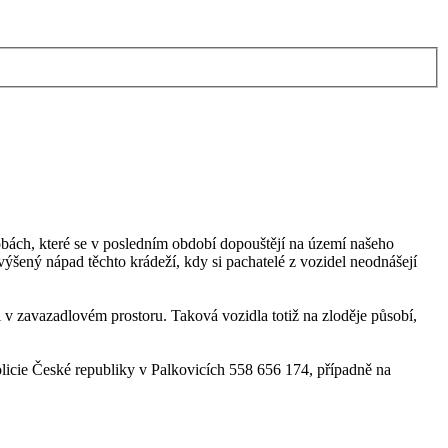
obách, které se v posledním období dopouštějí na území našeho
výšený nápad těchto krádeží, kdy si pachatelé z vozidel neodnášejí
i v zavazadlovém prostoru. Taková vozidla totiž na zloděje působí,
olicie České republiky v Palkovicích 558 656 174, případně na