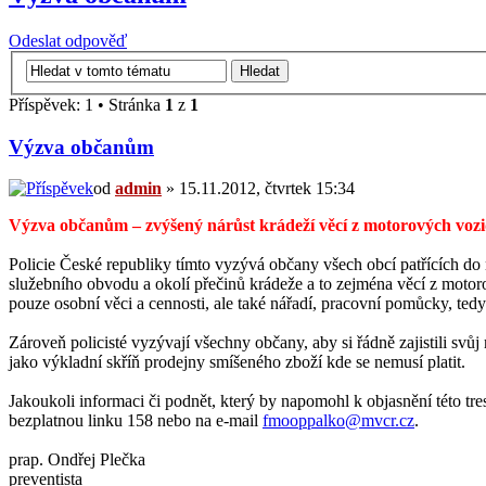
Odeslat odpověď
Příspěvek: 1 • Stránka
1
z
1
Výzva občanům
od
admin
» 15.11.2012, čtvrtek 15:34
Výzva občanům – zvýšený nárůst krádeží věcí z motorových vozi
Policie České republiky tímto vyzývá občany všech obcí patřících do
služebního obvodu a okolí přečinů krádeže a to zejména věcí z motoro
pouze osobní věci a cennosti, ale také nářadí, pracovní pomůcky, tedy
Zároveň policisté vyzývají všechny občany, aby si řádně zajistili svů
jako výkladní skříň prodejny smíšeného zboží kde se nemusí platit.
Jakoukoli informaci či podnět, který by napomohl k objasnění této tr
bezplatnou linku 158 nebo na e-mail
fmooppalko@mvcr.cz
.
prap. Ondřej Plečka
preventista