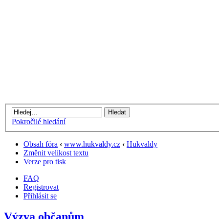
Pokročilé hledání
Obsah fóra
‹
www.hukvaldy.cz
‹
Hukvaldy
Změnit velikost textu
Verze pro tisk
FAQ
Registrovat
Přihlásit se
Výzva občanům