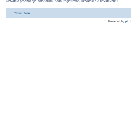
Uživatelé procházející toto fórum: Žádní registrovaní uživatelé a 8 návštevníků
Obsah fóra
Powered by
php