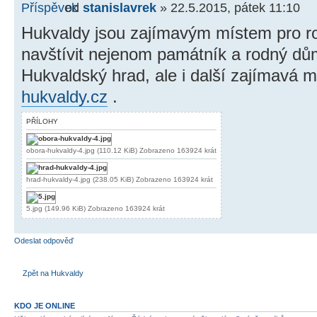
od
stanislavrek
» 22.5.2015, pátek 11:10
Hukvaldy jsou zajímavým místem pro ro
navštívit nejenom památník a rodný d
Hukvaldský hrad, ale i další zajímavá 
hukvaldy.cz
.
PŘÍLOHY
obora-hukvaldy-4.jpg (110.12 KiB) Zobrazeno 163924 krát
hrad-hukvaldy-4.jpg (238.05 KiB) Zobrazeno 163924 krát
5.jpg (149.96 KiB) Zobrazeno 163924 krát
Odeslat odpověď
Zpět na Hukvaldy
KDO JE ONLINE