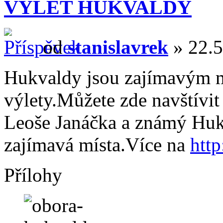
VÝLET HUKVALDY
od
stanislavrek
» 22.5
Hukvaldy jsou zajímavým m
výlety.Můžete zde navštívi
Leoše Janáčka a známý Hukv
zajímavá místa.Více na
htt
Přílohy