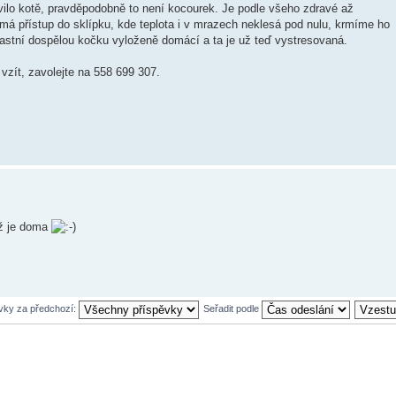
ilo kotě, pravděpodobně to není kocourek. Je podle všeho zdravé až
 má přístup do sklípku, kde teplota i v mrazech neklesá pod nulu, krmíme ho
astní dospělou kočku vyloženě domácí a ta je už teď vystresovaná.
 vzít, zavolejte na 558 699 307.
už je doma
ěvky za předchozí:
Seřadit podle