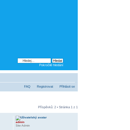
Pokročilé hledání
FAQ
Registrovat
Přihlásit se
Příspěvků: 2 • Stránka
1
z
1
admin
Site Admin