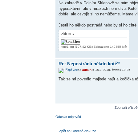
Na zahradě v Dolním Sklenově se nám objev
hyperaktivní, ale v mrazech není divu. Kotě
dobře, ale osvojit si ho nemůžeme. Máme vl
Jestli ho někdo postrádá nebo by si ho chtěl
PŘÍLOHY
kote1.jpg (107.42 KiB) Zobrazeno 149455 krát
Re: Nepostrádá někdo kotě?
od
admin
» 15.3.2018, čtvrtek 19:25
Tak se mi povedlo majitele najít a kočička 
Zobrazit přísp
Odeslat odpověď
Zpět na Obecná diskuze