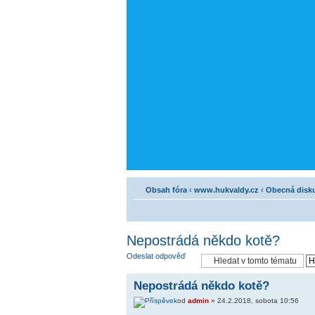
Obsah fóra
‹
www.hukvaldy.cz
‹
Obecná disk
Nepostrádá někdo kotě?
Odeslat odpověď
Nepostrádá někdo kotě?
od
admin
» 24.2.2018, sobota 10:56