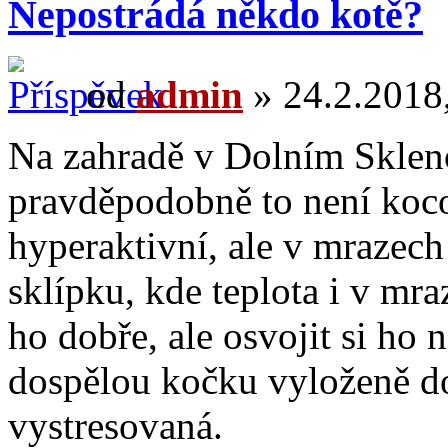
Nepostrádá někdo kotě?
od
admin
» 24.2.2018,
Na zahradě v Dolním Skleno
pravděpodobně to není koco
hyperaktivní, ale v mrazech
sklípku, kde teplota i v mr
ho dobře, ale osvojit si h
dospělou kočku vyloženě do
vystresovaná.