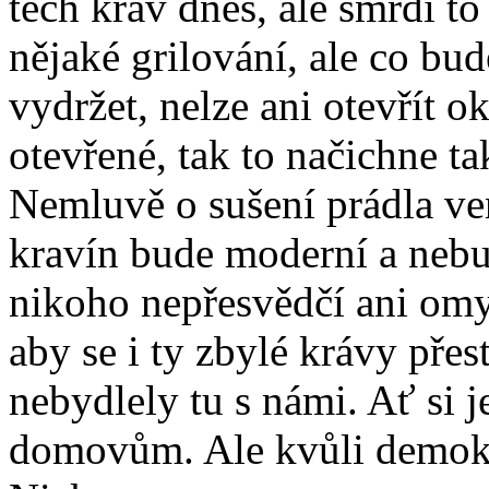
těch krav dnes, ale smrdí to
nějaké grilování, ale co bu
vydržet, nelze ani otevřít 
otevřené, tak to načichne t
Nemluvě o sušení prádla venk
kravín bude moderní a nebu
nikoho nepřesvědčí ani omy
aby se i ty zbylé krávy pře
nebydlely tu s námi. Ať si j
domovům. Ale kvůli demokra