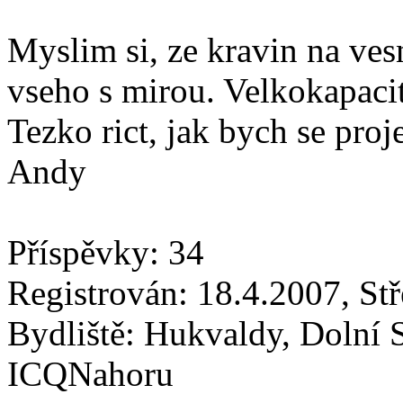
Myslim si, ze kravin na vesn
vseho s mirou. Velkokapaci
Tezko rict, jak bych se proj
Andy
Příspěvky: 34
Registrován: 18.4.2007, St
Bydliště: Hukvaldy, Dolní 
ICQNahoru