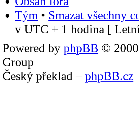
Obsah fóra
Tým
•
Smazat všechny co
v UTC + 1 hodina [ Letní
Powered by
phpBB
© 2000,
Group
Český překlad –
phpBB.cz