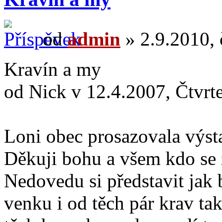
od
admin
» 2.9.2010, 
Kravín a my
od Nick v 12.4.2007, Čtvrt
Loni obec prosazovala výst
Děkuji bohu a všem kdo se z
Nedovedu si představit jak 
venku i od těch pár krav ta