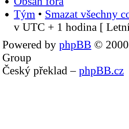
Obsah fóra
Tým
•
Smazat všechny co
v UTC + 1 hodina [ Letní
Powered by
phpBB
© 2000,
Group
Český překlad –
phpBB.cz