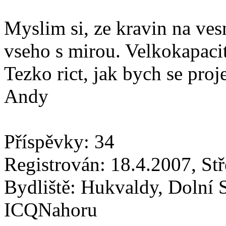
Myslim si, ze kravin na vesn
vseho s mirou. Velkokapaci
Tezko rict, jak bych se proj
Andy
Příspěvky: 34
Registrován: 18.4.2007, St
Bydliště: Hukvaldy, Dolní 
ICQNahoru