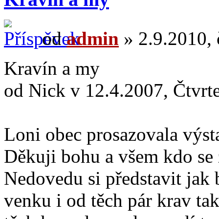
od
admin
» 2.9.2010, 
Kravín a my
od Nick v 12.4.2007, Čtvrt
Loni obec prosazovala výst
Děkuji bohu a všem kdo se z
Nedovedu si představit jak 
venku i od těch pár krav ta