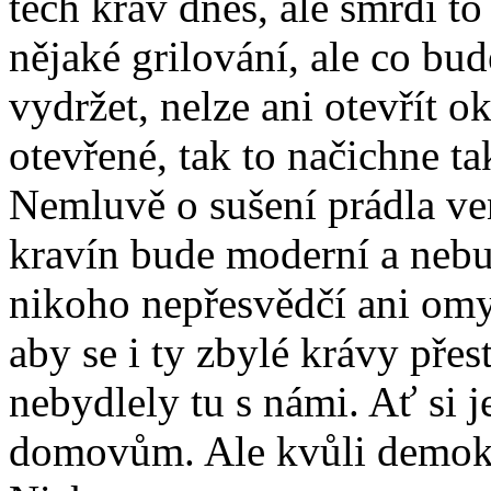
těch krav dnes, ale smrdí to
nějaké grilování, ale co bu
vydržet, nelze ani otevřít 
otevřené, tak to načichne t
Nemluvě o sušení prádla venk
kravín bude moderní a nebu
nikoho nepřesvědčí ani omy
aby se i ty zbylé krávy pře
nebydlely tu s námi. Ať si j
domovům. Ale kvůli demokra