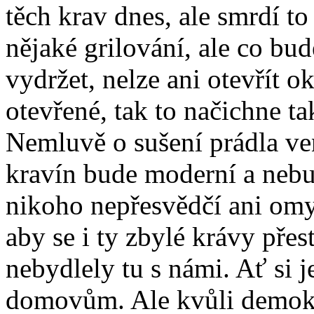
těch krav dnes, ale smrdí to
nějaké grilování, ale co bu
vydržet, nelze ani otevřít 
otevřené, tak to načichne t
Nemluvě o sušení prádla venk
kravín bude moderní a nebu
nikoho nepřesvědčí ani omy
aby se i ty zbylé krávy pře
nebydlely tu s námi. Ať si j
domovům. Ale kvůli demokra