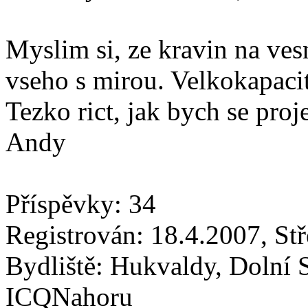
Myslim si, ze kravin na vesn
vseho s mirou. Velkokapaci
Tezko rict, jak bych se proj
Andy
Příspěvky: 34
Registrován: 18.4.2007, St
Bydliště: Hukvaldy, Dolní 
ICQNahoru