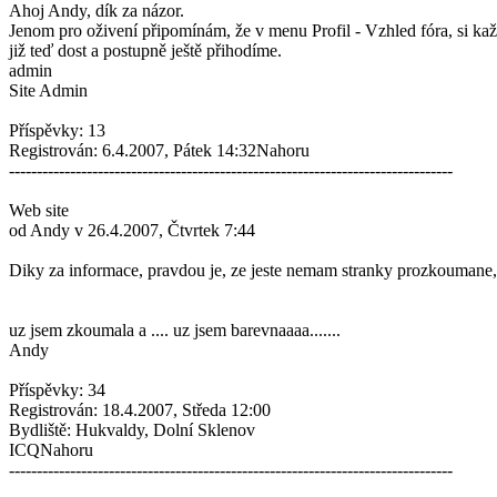
Ahoj Andy, dík za názor.
Jenom pro oživení připomínám, že v menu Profil - Vzhled fóra, si každ
již teď dost a postupně ještě přihodíme.
admin
Site Admin
Příspěvky: 13
Registrován: 6.4.2007, Pátek 14:32Nahoru
--------------------------------------------------------------------------------
Web site
od Andy v 26.4.2007, Čtvrtek 7:44
Diky za informace, pravdou je, ze jeste nemam stranky prozkoumane, a
uz jsem zkoumala a .... uz jsem barevnaaaa.......
Andy
Příspěvky: 34
Registrován: 18.4.2007, Středa 12:00
Bydliště: Hukvaldy, Dolní Sklenov
ICQNahoru
--------------------------------------------------------------------------------