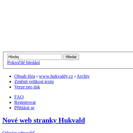
Pokročilé hledání
Obsah fóra
‹
www.hukvaldy.cz
‹
Archiv
Změnit velikost textu
Verze pro tisk
FAQ
Registrovat
Přihlásit se
Nové web stranky Hukvald
Odeslat odpověď