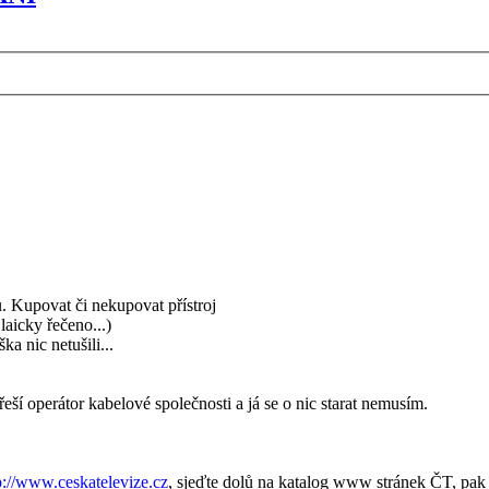
u. Kupovat či nekupovat přístroj
laicky řečeno...)
ka nic netušili...
í operátor kabelové společnosti a já se o nic starat nemusím.
p://www.ceskatelevize.cz
, sjeďte dolů na katalog www stránek ČT, pak v