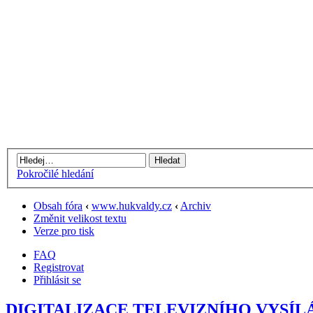
Pokročilé hledání
Obsah fóra
‹
www.hukvaldy.cz
‹
Archiv
Změnit velikost textu
Verze pro tisk
FAQ
Registrovat
Přihlásit se
DIGITALIZACE TELEVIZNÍHO VYSÍL