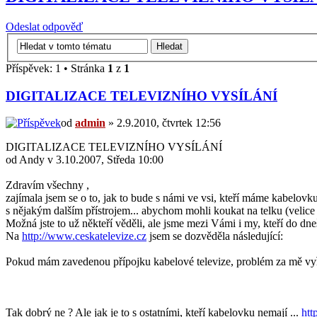
Odeslat odpověď
Příspěvek: 1 • Stránka
1
z
1
DIGITALIZACE TELEVIZNÍHO VYSÍLÁNÍ
od
admin
» 2.9.2010, čtvrtek 12:56
DIGITALIZACE TELEVIZNÍHO VYSÍLÁNÍ
od Andy v 3.10.2007, Středa 10:00
Zdravím všechny ,
zajímala jsem se o to, jak to bude s námi ve vsi, kteří máme kabelovk
s nějakým dalším přístrojem... abychom mohli koukat na telku (velice 
Možná jste to už někteří věděli, ale jsme mezi Vámi i my, kteří do dneš
Na
http://www.ceskatelevize.cz
jsem se dozvěděla následující:
Pokud mám zavedenou přípojku kabelové televize, problém za mě vyřeš
Tak dobrý ne ? Ale jak je to s ostatními, kteří kabelovku nemají ...
htt