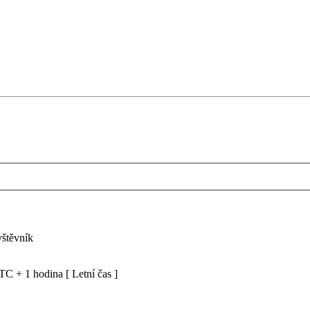
vštěvník
C + 1 hodina [ Letní čas ]