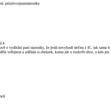
ní. priznivcepanistarostky
á k
vě o vydírání paní starostky, že jestli nevyhodí slečnu z IC, tak sam
ěla veřejnost a udělala si obrázek, komu jde o rozkvět obce, a kdo jen zu
neli