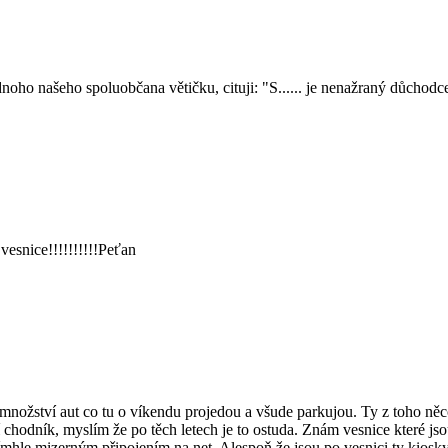
noho našeho spoluobčana větičku, cituji: "S...... je nenažraný důchodce.
vesnice!!!!!!!!!!Peťan
 množství aut co tu o víkendu projedou a všude parkujou. Ty z toho ně
í chodník, myslím že po těch letech je to ostuda. Znám vesnice které jso
tímhle mizerným připojením na net. Alespoň že jsou po vesnici ty kiosky