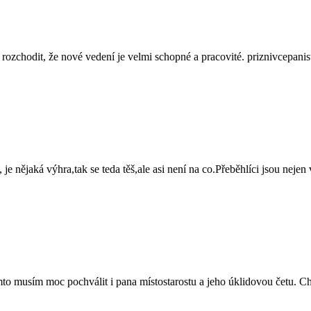
rozchodit, že nové vedení je velmi schopné a pracovité. priznivcepanis
 je nějaká výhra,tak se teda těš,ale asi není na co.Přeběhlíci jsou nejen
Tímto musím moc pochválit i pana místostarostu a jeho úklidovou četu. 