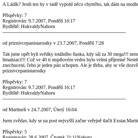
A Ládík? Jestli ten by v radě vypotil něco chytrého, tak dám na modle
Příspěvky: 7
Registrován: 9.7.2007, Pondělí 16:17
Bydliště: HukvaldyNahoru
--------------------------------------------------------------------------------
od priznivcepanistarostky v 23.7.2007, Pondělí 7:28
Tak jsme opět byli svědky totálního fiaska, kdy sál za 30 mega!!! nem
limatizaci!!! Což ve 40 ti stupňovém vedru bylo velmi příjemné Nemlu
znechuceni, čeho je jeden pán schopen. Ale je třeba, aby se vše dozvěd
priznivcepanistarostky
Příspěvky: 7
Registrován: 9.7.2007, Pondělí 16:17
Bydliště: HukvaldyNahoru
--------------------------------------------------------------------------------
od Martineli v 24.7.2007, Úterý 16:04
Jsem zvědav, kdy se na post nejvyšší začne veřejně tlačit Exstar.Marti
Příspěvky: 5
Registrován: 28.6.2007, Čtvrtek 21:11Nahoru