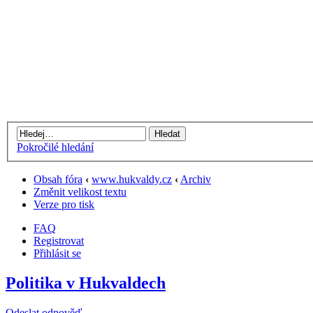
Pokročilé hledání
Obsah fóra
‹
www.hukvaldy.cz
‹
Archiv
Změnit velikost textu
Verze pro tisk
FAQ
Registrovat
Přihlásit se
Politika v Hukvaldech
Odeslat odpověď