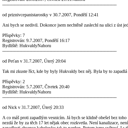
--------------------------------------------------------------------------------
od priznivcepanistarostky v 30.7.2007, Pondělí 12:41
Ani bych se nedivil. Dokonce jsem nechtěně zaslechl na ulici z úst jed
Příspěvky: 7
Registrován: 9.7.2007, Pondělí 16:17
Bydliště: HukvaldyNahoru
--------------------------------------------------------------------------------
od Peťan v 31.7.2007, Úterý 20:04
Tak mi zkuste říct, kde by byly Hukvaldy bez něj. Byla by to zapadlá 
Příspěvky: 2
Registrován: 5.7.2007, Čtvrtek 20:40
Bydliště: HukvaldyNahoru
--------------------------------------------------------------------------------
od Nick v 31.7.2007, Úterý 20:33
A co máš proti zapadlým vesnicím. Já bych se klidně obešel bez toho
nezdá že by za těch 17 let nějak obec rozkvetla. Není kanalizace, nen
zapadlosti absence kabelovky tak to pardon. Potom jsme světoví. I s 