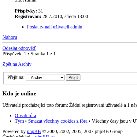
Příspěvky:
31
Registrován:
28.7.2010, středa 13:00
Poslat e-mail uživateli admin
Nahoru
Odeslat odpověď
Příspěvek: 1 • Stránka
1
z
1
Zpět na Archiv
Přejít na:
Kdo je online
Uživatelé procházející toto fórum: Žádní registrovaní uživatelé a 1 ná
Obsah fóra
Tým
•
Smazat všechny cookies z fóra
• Všechny časy jsou v UT
Powered by
phpBB
© 2000, 2002, 2005, 2007 phpBB Group
Český překlad –
phpBB.cz