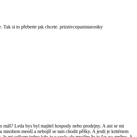
 Tak si to přeberte jak chcete. priznivcepanistarostky
co máš? Leda bys byl majitel hospody nebo prodejny. A ani se mi
u mnohem menší a nebojíš se tam chodit pěšky. A jestli je kritériem
. Je mi celkem jedno kdo je u vesla ale myslím že je čas na změnu. A