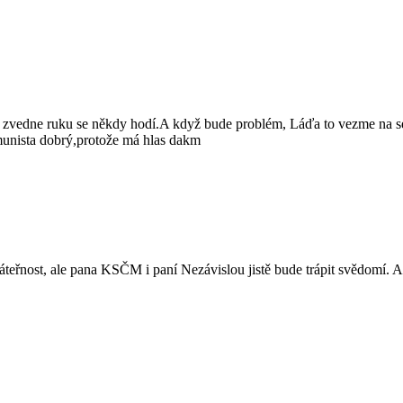
ít zvedne ruku se někdy hodí.A když bude problém, Láďa to vezme na 
omunista dobrý,protože má hlas dakm
áteřnost, ale pana KSČM i paní Nezávislou jistě bude trápit svědomí. A t