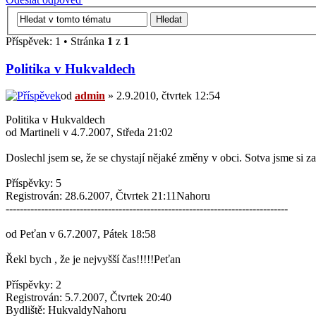
Příspěvek: 1 • Stránka
1
z
1
Politika v Hukvaldech
od
admin
» 2.9.2010, čtvrtek 12:54
Politika v Hukvaldech
od Martineli v 4.7.2007, Středa 21:02
Doslechl jsem se, že se chystají nějaké změny v obci. Sotva jsme si 
Příspěvky: 5
Registrován: 28.6.2007, Čtvrtek 21:11Nahoru
--------------------------------------------------------------------------------
od Peťan v 6.7.2007, Pátek 18:58
Řekl bych , že je nejvyšší čas!!!!!Peťan
Příspěvky: 2
Registrován: 5.7.2007, Čtvrtek 20:40
Bydliště: HukvaldyNahoru