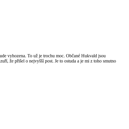
a bude vyhozena. To už je trochu moc. Občané Hukvald jsou
ří, že přišel o nejvyšší post. Je to ostuda a je mi z toho smutno