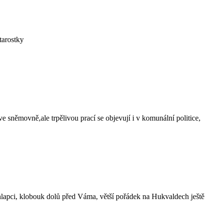
tarostky
 ve sněmovně,ale trpělivou prací se objevují i v komunální politice,
Chlapci, klobouk dolů před Váma, větší pořádek na Hukvaldech ještě