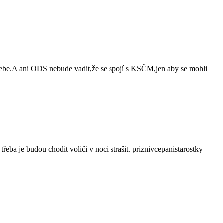
sebe.A ani ODS nebude vadit,že se spojí s KSČM,jen aby se mohli
řeba je budou chodit voliči v noci strašit. priznivcepanistarostky