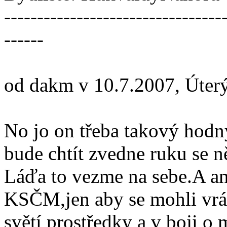
---------------------------------
------
od dakm v 10.7.2007, Úter
No jo on třeba takový hodn
bude chtít zvedne ruku se 
Láďa to vezme na sebe.A an
KSČM,jen aby se mohli vrát
světí prostředky a v boji o