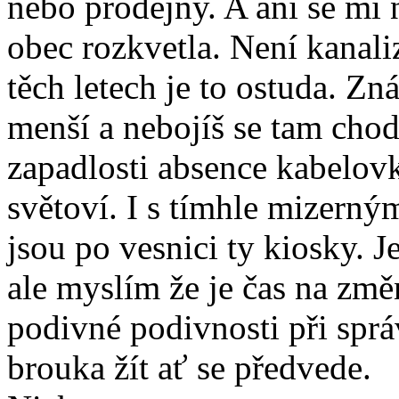
nebo prodejny. A ani se mi 
obec rozkvetla. Není kanali
těch letech je to ostuda. Z
menší a nebojíš se tam chodi
zapadlosti absence kabelov
světoví. I s tímhle mizerný
jsou po vesnici ty kiosky. J
ale myslím že je čas na zm
podivné podivnosti při sprá
brouka žít ať se předvede.