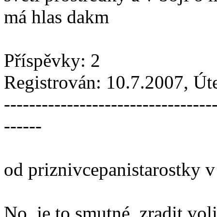
má hlas dakm
Příspěvky: 2
Registrován: 10.7.2007, Ú
---------------------------------
------
od priznivcepanistarostky 
No, je to smutné, zradit vol