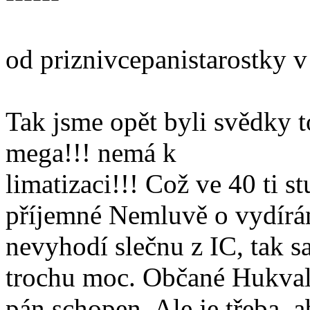
od priznivcepanistarostky v
Tak jsme opět byli svědky to
mega!!! nemá k
limatizaci!!! Což ve 40 ti 
příjemné Nemluvě o vydírání 
nevyhodí slečnu z IC, tak 
trochu moc. Občané Hukvald
pán schopen. Ale je třeba, a