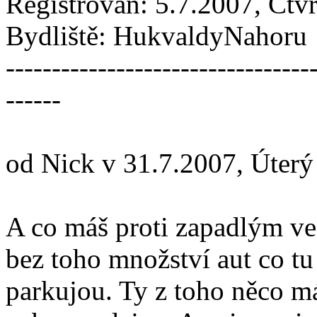
Registrován: 5.7.2007, Čtv
Bydliště: HukvaldyNahoru
---------------------------------
------
od Nick v 31.7.2007, Úterý
A co máš proti zapadlým ves
bez toho množství aut co t
parkujou. Ty z toho něco m