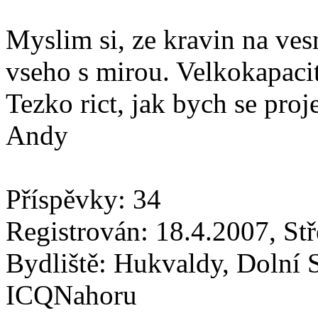
Myslim si, ze kravin na vesn
vseho s mirou. Velkokapaci
Tezko rict, jak bych se proj
Andy
Příspěvky: 34
Registrován: 18.4.2007, St
Bydliště: Hukvaldy, Dolní 
ICQNahoru