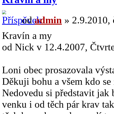
od
admin
» 2.9.2010, 
Kravín a my
od Nick v 12.4.2007, Čtvrt
Loni obec prosazovala výst
Děkuji bohu a všem kdo se z
Nedovedu si představit jak 
venku i od těch pár krav ta