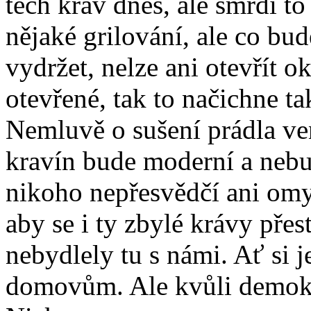
těch krav dnes, ale smrdí to
nějaké grilování, ale co bu
vydržet, nelze ani otevřít 
otevřené, tak to načichne t
Nemluvě o sušení prádla venk
kravín bude moderní a nebu
nikoho nepřesvědčí ani omy
aby se i ty zbylé krávy pře
nebydlely tu s námi. Ať si j
domovům. Ale kvůli demokra