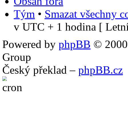
Obsah fóra
Tým
•
Smazat všechny co
v UTC + 1 hodina [ Letní
Powered by
phpBB
© 2000,
Group
Český překlad –
phpBB.cz