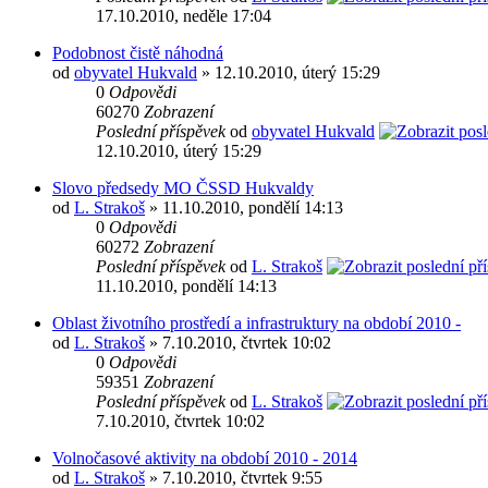
17.10.2010, neděle 17:04
Podobnost čistě náhodná
od
obyvatel Hukvald
» 12.10.2010, úterý 15:29
0
Odpovědi
60270
Zobrazení
Poslední příspěvek
od
obyvatel Hukvald
12.10.2010, úterý 15:29
Slovo předsedy MO ČSSD Hukvaldy
od
L. Strakoš
» 11.10.2010, pondělí 14:13
0
Odpovědi
60272
Zobrazení
Poslední příspěvek
od
L. Strakoš
11.10.2010, pondělí 14:13
Oblast životního prostředí a infrastruktury na období 2010 -
od
L. Strakoš
» 7.10.2010, čtvrtek 10:02
0
Odpovědi
59351
Zobrazení
Poslední příspěvek
od
L. Strakoš
7.10.2010, čtvrtek 10:02
Volnočasové aktivity na období 2010 - 2014
od
L. Strakoš
» 7.10.2010, čtvrtek 9:55