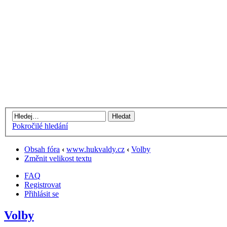
Pokročilé hledání
Obsah fóra
‹
www.hukvaldy.cz
‹
Volby
Změnit velikost textu
FAQ
Registrovat
Přihlásit se
Volby