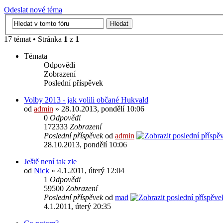
Odeslat nové téma
17 témat • Stránka
1
z
1
Témata
Odpovědi
Zobrazení
Poslední příspěvek
Volby 2013 - jak volili občané Hukvald
od
admin
» 28.10.2013, pondělí 10:06
0
Odpovědi
172333
Zobrazení
Poslední příspěvek
od
admin
28.10.2013, pondělí 10:06
Ještě není tak zle
od
Nick
» 4.1.2011, úterý 12:04
1
Odpovědi
59500
Zobrazení
Poslední příspěvek
od
mad
4.1.2011, úterý 20:35