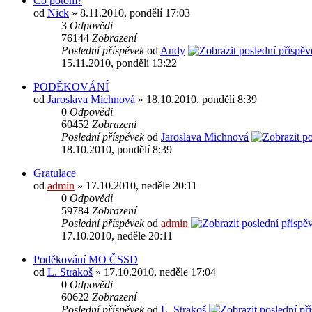
Co potom?
od
Nick
» 8.11.2010, pondělí 17:03
3
Odpovědi
76144
Zobrazení
Poslední příspěvek
od
Andy
15.11.2010, pondělí 13:22
PODĚKOVÁNÍ
od
Jaroslava Michnová
» 18.10.2010, pondělí 8:39
0
Odpovědi
60452
Zobrazení
Poslední příspěvek
od
Jaroslava Michnová
18.10.2010, pondělí 8:39
Gratulace
od
admin
» 17.10.2010, neděle 20:11
0
Odpovědi
59784
Zobrazení
Poslední příspěvek
od
admin
17.10.2010, neděle 20:11
Poděkování MO ČSSD
od
L. Strakoš
» 17.10.2010, neděle 17:04
0
Odpovědi
60622
Zobrazení
Poslední příspěvek
od
L. Strakoš