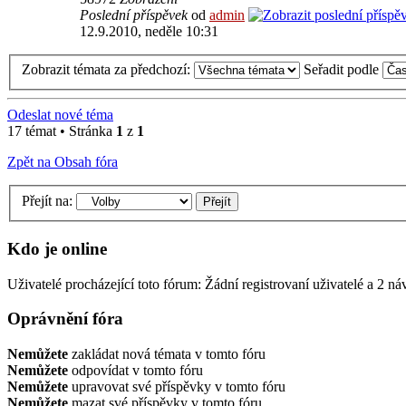
Poslední příspěvek
od
admin
12.9.2010, neděle 10:31
Zobrazit témata za předchozí:
Seřadit podle
Odeslat nové téma
17 témat • Stránka
1
z
1
Zpět na Obsah fóra
Přejít na:
Kdo je online
Uživatelé procházející toto fórum: Žádní registrovaní uživatelé a 2 ná
Oprávnění fóra
Nemůžete
zakládat nová témata v tomto fóru
Nemůžete
odpovídat v tomto fóru
Nemůžete
upravovat své příspěvky v tomto fóru
Nemůžete
mazat své příspěvky v tomto fóru