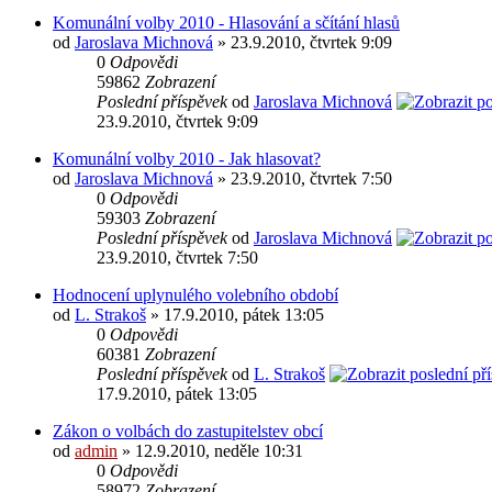
Komunální volby 2010 - Hlasování a sčítání hlasů
od
Jaroslava Michnová
» 23.9.2010, čtvrtek 9:09
0
Odpovědi
59862
Zobrazení
Poslední příspěvek
od
Jaroslava Michnová
23.9.2010, čtvrtek 9:09
Komunální volby 2010 - Jak hlasovat?
od
Jaroslava Michnová
» 23.9.2010, čtvrtek 7:50
0
Odpovědi
59303
Zobrazení
Poslední příspěvek
od
Jaroslava Michnová
23.9.2010, čtvrtek 7:50
Hodnocení uplynulého volebního období
od
L. Strakoš
» 17.9.2010, pátek 13:05
0
Odpovědi
60381
Zobrazení
Poslední příspěvek
od
L. Strakoš
17.9.2010, pátek 13:05
Zákon o volbách do zastupitelstev obcí
od
admin
» 12.9.2010, neděle 10:31
0
Odpovědi
58972
Zobrazení