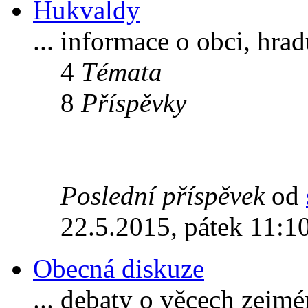
Hukvaldy
... informace o obci, hra
4
Témata
8
Příspěvky
Poslední příspěvek
od
22.5.2015, pátek 11:1
Obecná diskuze
... debaty o věcech zejm