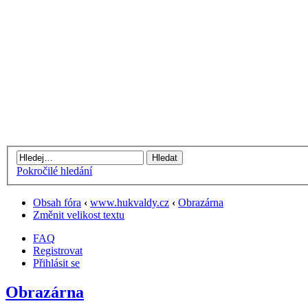
Pokročilé hledání
Obsah fóra
‹
www.hukvaldy.cz
‹
Obrazárna
Změnit velikost textu
FAQ
Registrovat
Přihlásit se
Obrazárna