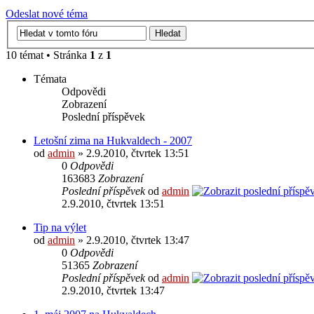
Odeslat nové téma
10 témat • Stránka
1
z
1
Témata
Odpovědi
Zobrazení
Poslední příspěvek
Letošní zima na Hukvaldech - 2007
od
admin
» 2.9.2010, čtvrtek 13:51
0
Odpovědi
163683
Zobrazení
Poslední příspěvek
od
admin
2.9.2010, čtvrtek 13:51
Tip na výlet
od
admin
» 2.9.2010, čtvrtek 13:47
0
Odpovědi
51365
Zobrazení
Poslední příspěvek
od
admin
2.9.2010, čtvrtek 13:47