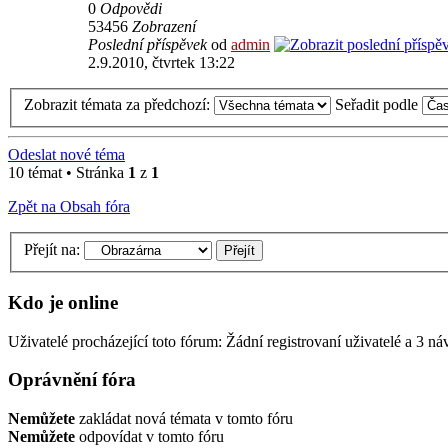
0
Odpovědi
53456
Zobrazení
Poslední příspěvek
od
admin
2.9.2010, čtvrtek 13:22
Zobrazit témata za předchozí:
Seřadit podle
Odeslat nové téma
10 témat • Stránka
1
z
1
Zpět na Obsah fóra
Přejít na:
Kdo je online
Uživatelé procházející toto fórum: Žádní registrovaní uživatelé a 3 ná
Oprávnění fóra
Nemůžete
zakládat nová témata v tomto fóru
Nemůžete
odpovídat v tomto fóru