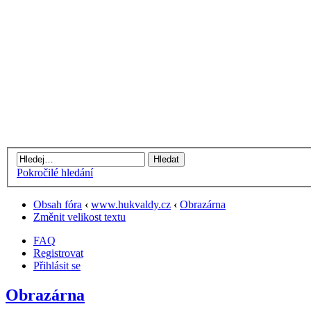
Pokročilé hledání
Obsah fóra
‹
www.hukvaldy.cz
‹
Obrazárna
Změnit velikost textu
FAQ
Registrovat
Přihlásit se
Obrazárna