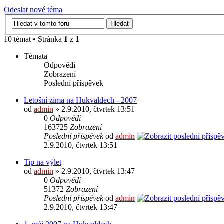
Odeslat nové téma
10 témat • Stránka
1
z
1
Témata
Odpovědi
Zobrazení
Poslední příspěvek
Letošní zima na Hukvaldech - 2007
od
admin
» 2.9.2010, čtvrtek 13:51
0
Odpovědi
163725
Zobrazení
Poslední příspěvek
od
admin
2.9.2010, čtvrtek 13:51
Tip na výlet
od
admin
» 2.9.2010, čtvrtek 13:47
0
Odpovědi
51372
Zobrazení
Poslední příspěvek
od
admin
2.9.2010, čtvrtek 13:47