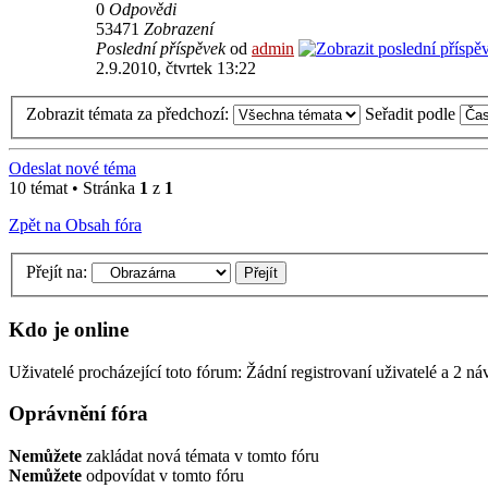
0
Odpovědi
53471
Zobrazení
Poslední příspěvek
od
admin
2.9.2010, čtvrtek 13:22
Zobrazit témata za předchozí:
Seřadit podle
Odeslat nové téma
10 témat • Stránka
1
z
1
Zpět na Obsah fóra
Přejít na:
Kdo je online
Uživatelé procházející toto fórum: Žádní registrovaní uživatelé a 2 ná
Oprávnění fóra
Nemůžete
zakládat nová témata v tomto fóru
Nemůžete
odpovídat v tomto fóru