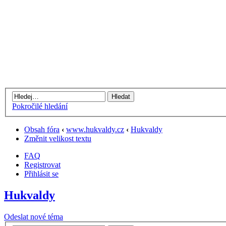
Pokročilé hledání
Obsah fóra
‹
www.hukvaldy.cz
‹
Hukvaldy
Změnit velikost textu
FAQ
Registrovat
Přihlásit se
Hukvaldy
Odeslat nové téma