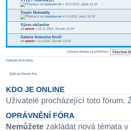
VÝLET HUKVALDY
od
stanislavrek
» 22.5.2015, pátek 11:10
Tropic Hukvaldy
od
stanislavrek
» 5.4.2011, úterý 16:18
Výzva občanům
od
admin
» 15.11.2012, čtvrtek 15:34
Galerie Antonína Kroči
od
admin
» 2.9.2010, čtvrtek 13:19
Zobrazit témata za předchozí:
Odeslat nové téma
Zpět na Obsah fóra
KDO JE ONLINE
Uživatelé procházející toto fórum: 
OPRÁVNĚNÍ FÓRA
Nemůžete
zakládat nová témata v 