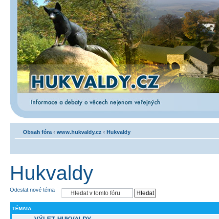
Obsah fóra
‹
www.hukvaldy.cz
‹
Hukvaldy
Hukvaldy
Odeslat nové téma
TÉMATA