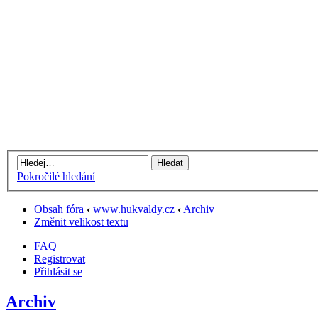
Pokročilé hledání
Obsah fóra
‹
www.hukvaldy.cz
‹
Archiv
Změnit velikost textu
FAQ
Registrovat
Přihlásit se
Archiv