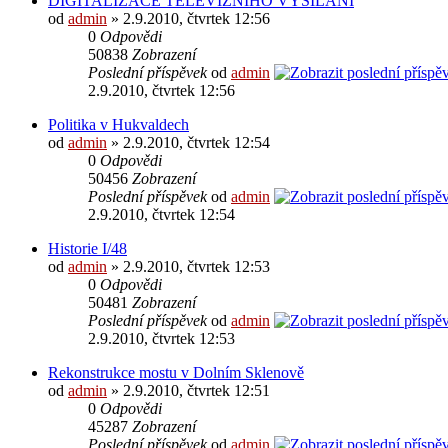
DIGITALIZACE TELEVIZNÍHO VYSÍLÁNÍ
od
admin
» 2.9.2010, čtvrtek 12:56
0
Odpovědi
50838
Zobrazení
Poslední příspěvek
od
admin
2.9.2010, čtvrtek 12:56
Politika v Hukvaldech
od
admin
» 2.9.2010, čtvrtek 12:54
0
Odpovědi
50456
Zobrazení
Poslední příspěvek
od
admin
2.9.2010, čtvrtek 12:54
Historie I/48
od
admin
» 2.9.2010, čtvrtek 12:53
0
Odpovědi
50481
Zobrazení
Poslední příspěvek
od
admin
2.9.2010, čtvrtek 12:53
Rekonstrukce mostu v Dolním Sklenově
od
admin
» 2.9.2010, čtvrtek 12:51
0
Odpovědi
45287
Zobrazení
Poslední příspěvek
od
admin