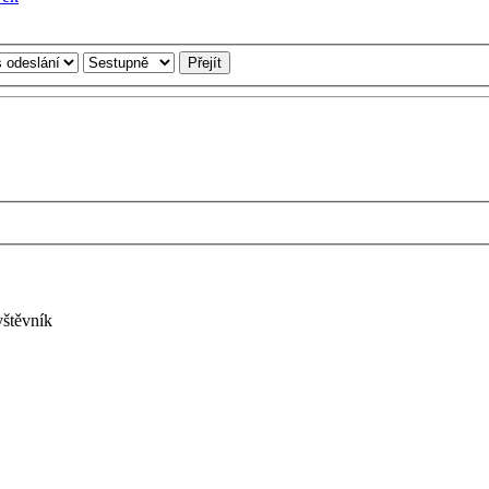
vštěvník