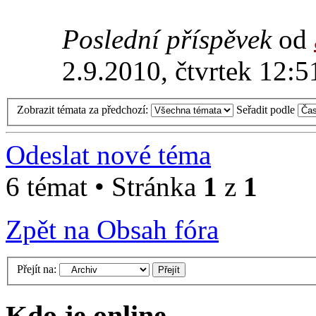
Poslední příspěvek
od
2.9.2010, čtvrtek 12:5
Zobrazit témata za předchozí:
Seřadit podle
Odeslat nové téma
6 témat • Stránka
1
z
1
Zpět na Obsah fóra
Přejít na:
Kdo je online