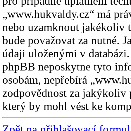
pro případné uplatnění těcht
„www.hukvaldy.cz“ má právo
nebo uzamknout jakékoliv 
bude považovat za nutné. Ja
údaji uloženými v databázi
phpBB neposkytne tyto info
osobám, nepřebírá „www.h
zodpovědnost za jakýkoliv 
který by mohl vést ke kompr
Zpět na přihlašovací formul