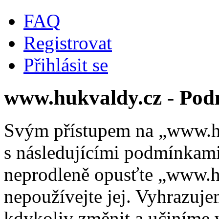
FAQ
Registrovat
Přihlásit se
www.hukvaldy.cz - Pod
Svým přístupem na „www.hu
s následujícími podmínkami
neprodleně opusťte „www.hu
nepoužívejte jej. Vyhrazuj
kdykoliv změnit a učiníme 