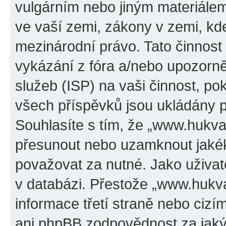
vulgárním nebo jiným materiálem
ve vaší zemi, zákony v zemi, kde
mezinárodní právo. Tato činnos
vykázání z fóra a/nebo upozorně
služeb (ISP) na vaši činnost, p
všech příspěvků jsou ukládány p
Souhlasíte s tím, že „www.hukval
přesunout nebo uzamknout jakék
považovat za nutné. Jako uživat
v databázi. Přestože „www.hukv
informace třetí straně nebo ciz
ani phpBB zodpovědnost za jakýk