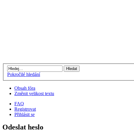
Pokročilé hledání
Obsah fóra
Změnit velikost textu
FAQ
Registrovat
Přihlásit se
Odeslat heslo