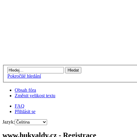
Pokročilé hledání
Obsah fóra
Změnit velikost textu
FAQ
Přihlásit se
Jazyk:
www.hukvaldy.cz - Registrace