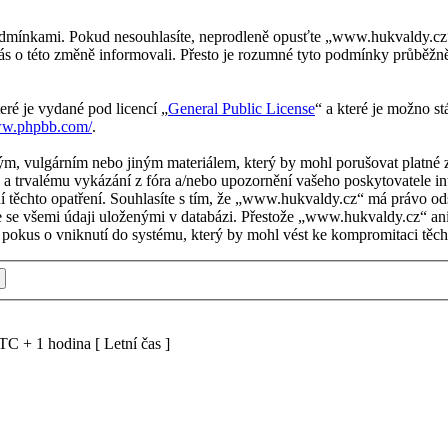
mínkami. Pokud nesouhlasíte, neprodleně opusťte „www.hukvaldy.cz“, n
ás o této změně informovali. Přesto je rozumné tyto podmínky průbě
eré je vydané pod licencí „
General Public License
“ a které je možno s
ww.phpbb.com/
.
ým, vulgárním nebo jiným materiálem, který by mohl porušovat platné 
a trvalému vykázání z fóra a/nebo upozornění vašeho poskytovatele in
í těchto opatření. Souhlasíte s tím, že „www.hukvaldy.cz“ má právo od
te se všemi údaji uloženými v databázi. Přestože „www.hukvaldy.cz“ an
okus o vniknutí do systému, který by mohl vést ke kompromitaci těcht
C + 1 hodina [ Letní čas ]