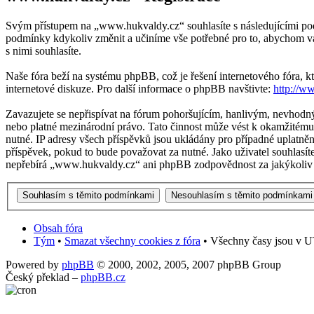
Svým přístupem na „www.hukvaldy.cz“ souhlasíte s následujícími pod
podmínky kdykoliv změnit a učiníme vše potřebné pro to, abychom v
s nimi souhlasíte.
Naše fóra beží na systému phpBB, což je řešení internetového fóra, kt
internetové diskuze. Pro další informace o phpBB navštivte:
http://w
Zavazujete se nepřispívat na fórum pohoršujícím, hanlivým, nevhodn
nebo platné mezinárodní právo. Tato činnost může vést k okamžitému 
nutné. IP adresy všech příspěvků jsou ukládány pro případné uplatněn
příspěvek, pokud to bude považovat za nutné. Jako uživatel souhlasí
nepřebírá „www.hukvaldy.cz“ ani phpBB zodpovědnost za jakýkoliv p
Obsah fóra
Tým
•
Smazat všechny cookies z fóra
• Všechny časy jsou v UT
Powered by
phpBB
© 2000, 2002, 2005, 2007 phpBB Group
Český překlad –
phpBB.cz